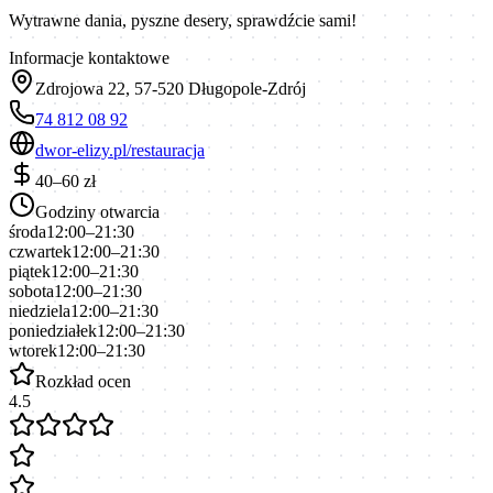
Wytrawne dania, pyszne desery, sprawdźcie sami!
Informacje kontaktowe
Zdrojowa 22, 57-520 Długopole-Zdrój
74 812 08 92
dwor-elizy.pl/restauracja
40–60 zł
Godziny otwarcia
środa
12:00–21:30
czwartek
12:00–21:30
piątek
12:00–21:30
sobota
12:00–21:30
niedziela
12:00–21:30
poniedziałek
12:00–21:30
wtorek
12:00–21:30
Rozkład ocen
4.5