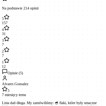
Na podstawie
214
opinii
5
157
4
31
3
7
2
7
1
12
Opinie (
5
)
Alvares Gonsalez
5
7 miesięcy temu
Lista dań długa. My zamówiliśmy: 🥣 flaki, które były smaczne