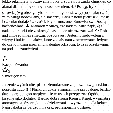
lekko pikantne z wyczuwalną nutką przyprawy z zupki chińskiej, co
akurat dla mnie było miłym zaskoczeniem. 🐟 Pstrąg, frytki I
surówką (wg obsługi ryba od lokalnego dostawcy) po smaku czuć,
że to pstrąg hodowlany, ale smaczny. Fałsz z notki pietruszki, masła
i czosnku dodaje świeżości. Frytki mrożone. Surówka świeżością
nacechowana. 🍝 Makaron z oliwą, czosnkiem, ostrą papryką i
natką pietruszki nie zaskoczył nas ale też nie rozczarował. 🍟 Fish
and chips również smaczną pozycja jest. Jesteśmy zadowoleni z
wizyty i bukietu smaków, które zostały nam zaserwowane. Jedyne
do czego można mieć ambiwalentne odczucia, to czas oczekiwania
na podanie zamówienia.
Kacper Zwardon
5
5 miesięcy temu
Jedzenie wyśmienite, placki ziemniaczane z gulaszem węgierskim
poprostu cudo !!!! Placki chrupkie a zarazem nie przypalone, bardzo
duża porcja, mięso rozpływa sie w ustach przepyszne Ogórki
kiszone jako dodatek. Bardzo dobra zupa Krem z Kurek wyrazista i
aromatyczna. Szczególne podziękowania i wyróżnienie dla kelnera
Pana Jakuba za bardzo miłą oraz profesjonalną obsługę.