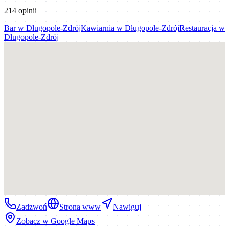
214
opinii
Bar
w
Długopole-Zdrój
Kawiarnia
w
Długopole-Zdrój
Restauracja
w
Długopole-Zdrój
Zadzwoń
Strona www
Nawiguj
Zobacz w Google Maps