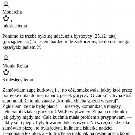
Monarchis
5
miesiąc temu
Pomimo że trzeba było się udać, aż z bystrzycy (25.12) tutaj
(pociągiem sic) to jestem bardzo mile zaskoczony, że do ostatniego
kęsa/łyżki jadłem.😊
Nionia Rolka
1
6 miesięcy temu
Zamówiłam zupę kurkową i… no cóż, smakowała, jakby ktoś przez
pomyłkę dolał do niej napar z pestek goryczy. Grzanki? Chyba ktoś
zapomniał, że to nie znaczy „kromka chleba sprzed wczoraj”.
Zgłosiłam, że nie będę płacić — niestety, komunikacja między
kelnerami działała gorzej niż Wi-Fi w piwnicy. Zupa na rachunku
jak gdyby nigdy nic. Cała kuchnia miała problem z przyprawami —
jakby sól i pieprz były towarem luksusowym. Na szczęście dziecko
zamówiło pizzę i to była jedyna kulinarna iskierka nadziei.
Lemoniada też okej, ale to trochę za mało jak na restaurację z takim