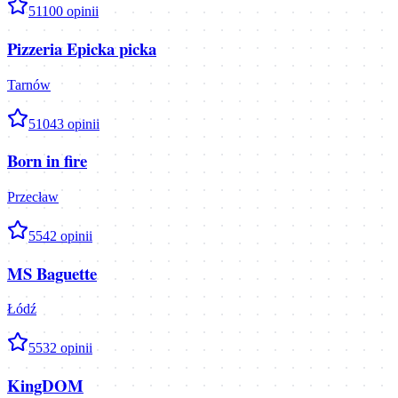
5
1100
opinii
Pizzeria Epicka picka
Tarnów
5
1043
opinii
Born in fire
Przecław
5
542
opinii
MS Baguette
Łódź
5
532
opinii
KingDOM