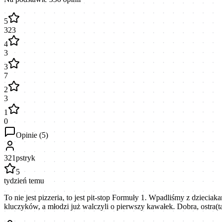
5
323
4
3
3
7
2
3
1
0
Opinie (
5
)
321pstryk
5
tydzień temu
To nie jest pizzeria, to jest pit-stop Formuły 1. Wpadliśmy z dziecia
kluczyków, a młodzi już walczyli o pierwszy kawałek. Dobra, ostra(t