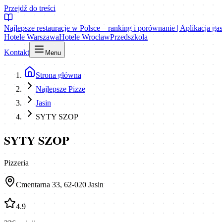
Przejdź do treści
Najlepsze restauracje w Polsce – ranking i porównanie | Aplikacja g
Hotele Warszawa
Hotele Wrocław
Przedszkola
Kontakt
Menu
Strona główna
Najlepsze Pizze
Jasin
SYTY SZOP
SYTY SZOP
Pizzeria
Cmentarna 33, 62-020 Jasin
4.9