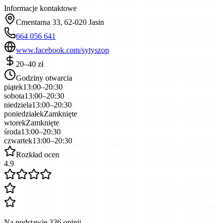
Informacje kontaktowe
Cmentarna 33, 62-020 Jasin
664 056 641
www.facebook.com/sytyszop
20–40 zł
Godziny otwarcia
piątek
13:00–20:30
sobota
13:00–20:30
niedziela
13:00–20:30
poniedziałek
Zamknięte
wtorek
Zamknięte
środa
13:00–20:30
czwartek
13:00–20:30
Rozkład ocen
4.9
Na podstawie
336
opinii