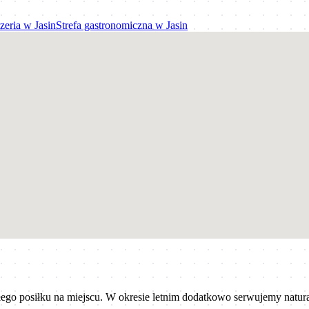
zeria
w
Jasin
Strefa gastronomiczna
w
Jasin
łego posiłku na miejscu. W okresie letnim dodatkowo serwujemy natural