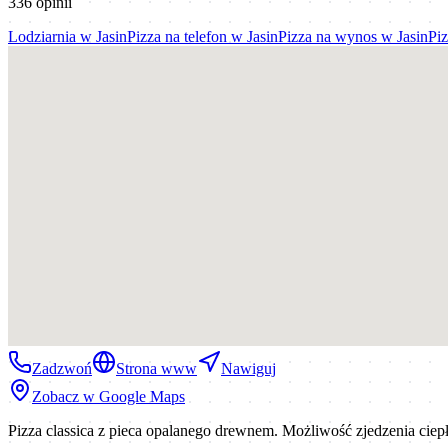
336
opinii
Lodziarnia
w
Jasin
Pizza na telefon
w
Jasin
Pizza na wynos
w
Jasin
Piz
Zadzwoń
Strona www
Nawiguj
Zobacz w Google Maps
Pizza classica z pieca opalanego drewnem. Możliwość zjedzenia ciep