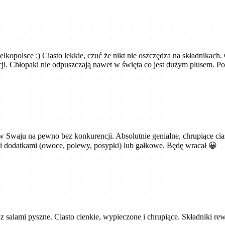
polsce :) Ciasto lekkie, czuć że nikt nie oszczędza na składnikach.
acji. Chłopaki nie odpuszczają nawet w święta co jest dużym plusem. Po
w Swaju na pewno bez konkurencji. Absolutnie genialne, chrupiące cia
mi dodatkami (owoce, polewy, posypki) lub gałkowe. Będę wracał 😀
raz salami pyszne. Ciasto cienkie, wypieczone i chrupiące. Składniki