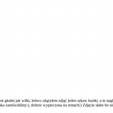
kami głodni jak wilki, ledwo zdążyłem zdjąć jeden rękaw kurtki, a tu n
aka zamówiliśmy:), dobrze wypieczona na rentach:) Zdjęcie słabe bo ni