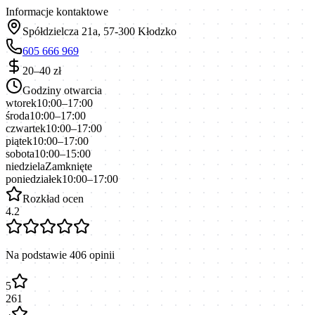
Informacje kontaktowe
Spółdzielcza 21a, 57-300 Kłodzko
605 666 969
20–40 zł
Godziny otwarcia
wtorek
10:00–17:00
środa
10:00–17:00
czwartek
10:00–17:00
piątek
10:00–17:00
sobota
10:00–15:00
niedziela
Zamknięte
poniedziałek
10:00–17:00
Rozkład ocen
4.2
Na podstawie
406
opinii
5
261