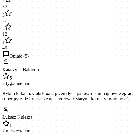
4
57
3
27
2
12
1
49
Opinie (
5
)
Katarzyna Balogun
5
2 tygodnie temu
Byłam kilka razy obsługa 2 przemiłych panow i pani naprawdę zgrana 
suoer pysznie.Prosze sie na sugerować starymi kom... sa nowi właścic
Łukasz Kulesza
1
7 miesięcy temu