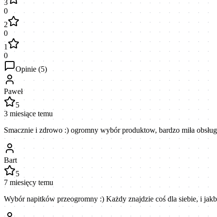
3
0
2
0
1
0
Opinie (
5
)
Paweł
5
3 miesiące temu
Smacznie i zdrowo :) ogromny wybór produktow, bardzo miła obsług
Bart
5
7 miesięcy temu
Wybór napitków przeogromny :) Każdy znajdzie coś dla siebie, i ja