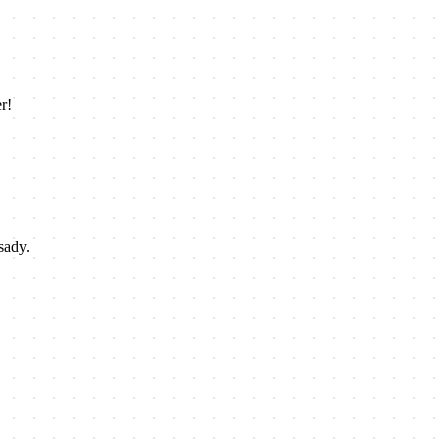
r!
sady.