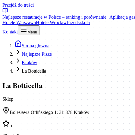
Przejdź do treści
Najlepsze restauracje w Polsce – ranking i porównanie | Aplikacja g
Hotele Warszawa
Hotele Wrocław
Przedszkola
Kontakt
Menu
Strona główna
Najlepsze Pizze
Kraków
La Botticella
La Botticella
Sklep
Bolesława Orlińskiego 1, 31-878 Kraków
5