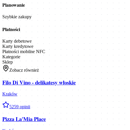
Planowanie
Szybkie zakupy
Płatności
Karty debetowe
Karty kredytowe
Płatności mobilne NFC
Kategorie
Sklep
Zobacz również
Filo Di Vino - delikatesy włoskie
Kraków
5
259
opinii
Pizza La'Mia Place