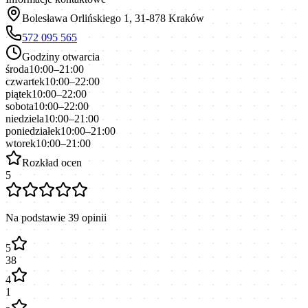
Bolesława Orlińskiego 1, 31-878 Kraków
572 095 565
Godziny otwarcia
środa
10:00–21:00
czwartek
10:00–22:00
piątek
10:00–22:00
sobota
10:00–22:00
niedziela
10:00–21:00
poniedziałek
10:00–21:00
wtorek
10:00–21:00
Rozkład ocen
5
Na podstawie
39
opinii
5
38
4
1