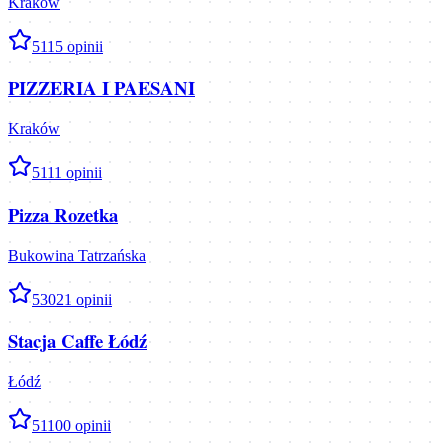
Kraków
5
115
opinii
PIZZERIA I PAESANI
Kraków
5
111
opinii
Pizza Rozetka
Bukowina Tatrzańska
5
3021
opinii
Stacja Caffe Łódź
Łódź
5
1100
opinii