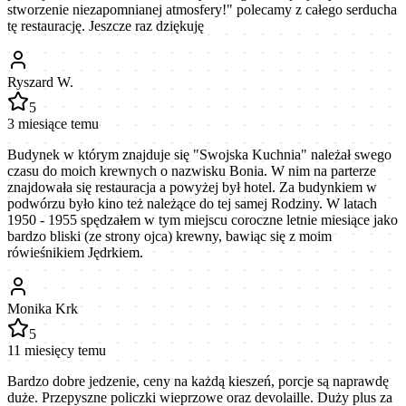
stworzenie niezapomnianej atmosfery!" polecamy z całego serducha
tę restaurację. Jeszcze raz dziękuję
Ryszard W.
5
3 miesiące temu
Budynek w którym znajduje się "Swojska Kuchnia" należał swego
czasu do moich krewnych o nazwisku Bonia. W nim na parterze
znajdowała się restauracja a powyżej był hotel. Za budynkiem w
podwórzu było kino też należące do tej samej Rodziny. W latach
1950 - 1955 spędzałem w tym miejscu coroczne letnie miesiące jako
bardzo bliski (ze strony ojca) krewny, bawiąc się z moim
rówieśnikiem Jędrkiem.
Monika Krk
5
11 miesięcy temu
Bardzo dobre jedzenie, ceny na każdą kieszeń, porcje są naprawdę
duże. Przepyszne policzki wieprzowe oraz devolaille. Duży plus za