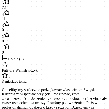
5
72
4
11
3
0
2
0
1
0
Opinie (
5
)
Patrycja Wanisławczyk
5
3 miesiące temu
Chcielibyśmy serdecznie podziękować właścicielom Swojska
Kuchnia za wspaniałe przyjęcie urodzinowe, które
zorganizowaliście. Jedzenie było pyszne, a obsługa perfekcyjna cały
czas z uśmiechem na twarzy. Jesteśmy pod wrażeniem Państwa
profesjonalizmu i dbałości o każdy szczegół. Dziękujemy za