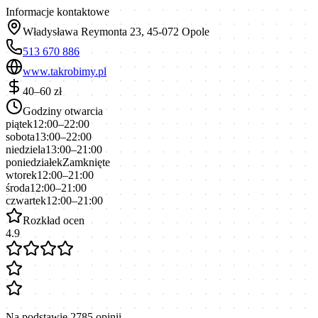
Informacje kontaktowe
Władysława Reymonta 23, 45-072 Opole
513 670 886
www.takrobimy.pl
40–60 zł
Godziny otwarcia
piątek
12:00–22:00
sobota
13:00–22:00
niedziela
13:00–21:00
poniedziałek
Zamknięte
wtorek
12:00–21:00
środa
12:00–21:00
czwartek
12:00–21:00
Rozkład ocen
4.9
Na podstawie
2785
opinii