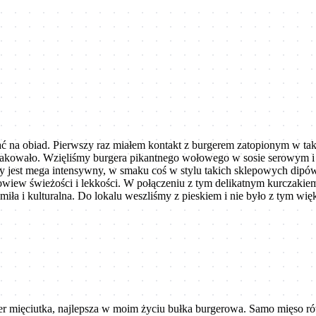
 na obiad. Pierwszy raz miałem kontakt z burgerem zatopionym w takiej 
makowało. Wzięliśmy burgera pikantnego wołowego w sosie serowym i 
wy jest mega intensywny, w smaku coś w stylu takich sklepowych dipów se
owiew świeżości i lekkości. W połączeniu z tym delikatnym kurczakiem
miła i kulturalna. Do lokalu weszliśmy z pieskiem i nie było z tym w
per mięciutka, najlepsza w moim życiu bułka burgerowa. Samo mięso r