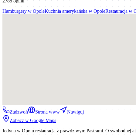
2785
opinii
Hamburgery
w
Opole
Kuchnia amerykańska
w
Opole
Restauracja
w
O
Zadzwoń
Strona www
Nawiguj
Zobacz w Google Maps
Jedyna w Opolu restauracja z prawdziwym Pastrami. O swobodnej at