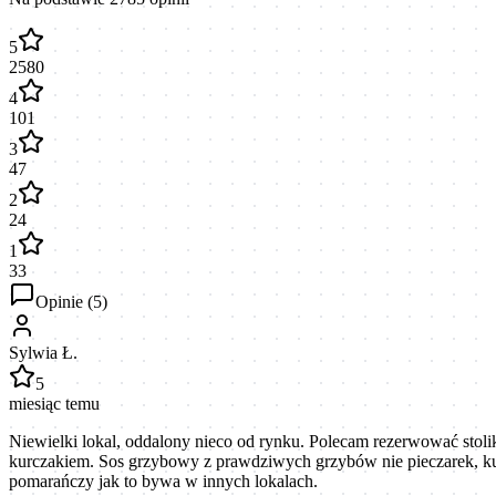
5
2580
4
101
3
47
2
24
1
33
Opinie (
5
)
Sylwia Ł.
5
miesiąc temu
Niewielki lokal, oddalony nieco od rynku. Polecam rezerwować sto
kurczakiem. Sos grzybowy z prawdziwych grzybów nie pieczarek, kurc
pomarańczy jak to bywa w innych lokalach.