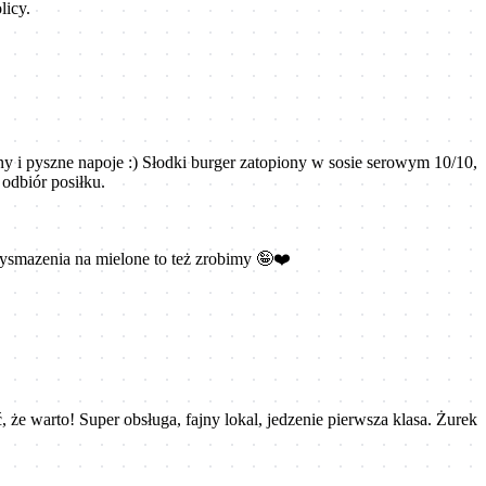
licy.
ny i pyszne napoje :) Słodki burger zatopiony w sosie serowym 10/10,
odbiór posiłku.
smazenia na mielone to też zrobimy 🤪❤️
e warto! Super obsługa, fajny lokal, jedzenie pierwsza klasa. Żurek