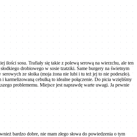
ilości sosu. Trafiały się takie z polewą serową na wierzchu, ale ten
słodkiego drobiowego w sosie tzatziki. Same burgery na świetnym
rowych ze słoika (moja żona nie lubi i tu też jej to nie podeszło).
 i karmelizowaną cebulką to idealne połączenie. Do picia wzięliśmy
iększego problememu. Miejsce jest naprawdę warte uwagi. Ja pewnie
ównież bardzo dobre, nie mam złego słowa do powiedzenia o tym