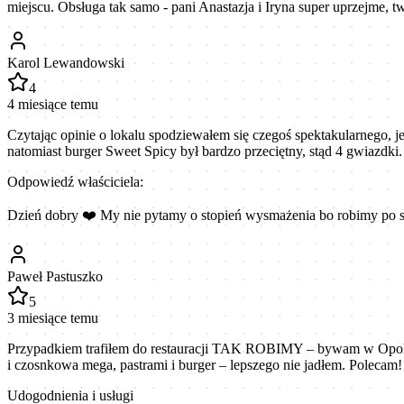
miejscu. Obsługa tak samo - pani Anastazja i Iryna super uprzejme, 
Karol Lewandowski
4
4 miesiące temu
Czytając opinie o lokalu spodziewałem się czegoś spektakularnego, j
natomiast burger Sweet Spicy był bardzo przeciętny, stąd 4 gwiazdki
Odpowiedź właściciela:
Dzień dobry ❤️ My nie pytamy o stopień wysmażenia bo robimy po 
Paweł Pastuszko
5
3 miesiące temu
Przypadkiem trafiłem do restauracji TAK ROBIMY – bywam w Opolu czę
i czosnkowa mega, pastrami i burger – lepszego nie jadłem. Polecam!
Udogodnienia i usługi