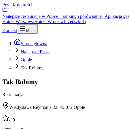
Przejdź do treści
Najlepsze restauracje w Polsce – ranking i porównanie | Aplikacja g
Hotele Warszawa
Hotele Wrocław
Przedszkola
Kontakt
Menu
Strona główna
Najlepsze Pizze
Opole
Tak Robimy
Tak Robimy
Restauracja
Władysława Reymonta 23, 45-072 Opole
4.9