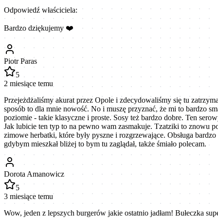
Odpowiedź właściciela:
Bardzo dziękujemy ❤️
Piotr Paras
5
2 miesiące temu
Przejeżdżaliśmy akurat przez Opole i zdecydowaliśmy się tu zatrzymać
sposób to dla mnie nowość. No i muszę przyznać, że mi to bardzo s
poziomie - takie klasyczne i proste. Sosy też bardzo dobre. Ten sero
Jak lubicie ten typ to na pewno wam zasmakuje. Tzatziki to znowu p
zimowe herbatki, które były pyszne i rozgrzewające. Obsługa bardzo 
gdybym mieszkał bliżej to bym tu zaglądał, także śmiało polecam.
Dorota Amanowicz
5
3 miesiące temu
Wow, jeden z lepszych burgerów jakie ostatnio jadłam! Bułeczka su