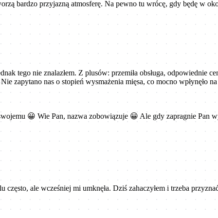
tworzą bardzo przyjazną atmosferę. Na pewno tu wrócę, gdy będę w oko
ednak tego nie znalazłem. Z plusów: przemiła obsługa, odpowiednie ce
. Nie zapytano nas o stopień wysmażenia mięsa, co mocno wpłynęło na 
swojemu 😀 Wie Pan, nazwa zobowiązuje 😀 Ale gdy zapragnie Pan wy
sto, ale wcześniej mi umknęła. Dziś zahaczyłem i trzeba przyznać, ż