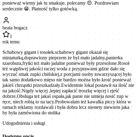
ponieważ wiemy jak tu smakuje, polecamy 😍. Pozdrawiam
serdecznie 😁. Płatność tylko gotówką.
beata bogacz
1
rok temu
Schabowy gigant i rosołek.schabowy gigant okazał się
miniaturką,doprawiony pieprzem że był mało jadalny,panierka
szarobura,frytki też mało jadalne ponieważ były przesolone.Rosoł
też wątpliwej jakości raczej woda z przyprawami gdzie dało się
wyczuć smak zupki chińskiej,z porcjami osoby towarzyszącej było
tak samo dodatkowo mięso nie bardzo można było kroić ponieważ
jakieś chrząstki przeszkadzały.Ewidentnie lokal postawił na ilość nie
na jakość.Nigdy więcej ,lepiej zapłacić troszkę więcej i zjeść
dobrze.Obsluga też jakaś ospała,jak panie nie umieja nosić zup w
ręce, niech robią to na tacy.Probowalam też kawalka piccy która w
ramach reklamy rozdawali i była dobra lecz niestety niewiem jaka
by była zamówiona do stolika
Udogodnienia i usługi
Dostępne opcje