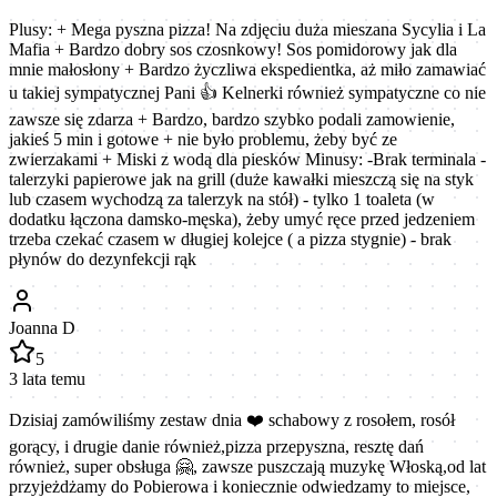
Plusy: + Mega pyszna pizza! Na zdjęciu duża mieszana Sycylia i La
Mafia + Bardzo dobry sos czosnkowy! Sos pomidorowy jak dla
mnie małosłony + Bardzo życzliwa ekspedientka, aż miło zamawiać
u takiej sympatycznej Pani 👍 Kelnerki również sympatyczne co nie
zawsze się zdarza + Bardzo, bardzo szybko podali zamowienie,
jakieś 5 min i gotowe + nie było problemu, żeby być ze
zwierzakami + Miski z wodą dla piesków Minusy: -Brak terminala -
talerzyki papierowe jak na grill (duże kawałki mieszczą się na styk
lub czasem wychodzą za talerzyk na stół) - tylko 1 toaleta (w
dodatku łączona damsko-męska), żeby umyć ręce przed jedzeniem
trzeba czekać czasem w długiej kolejce ( a pizza stygnie) - brak
płynów do dezynfekcji rąk
Joanna D
5
3 lata temu
Dzisiaj zamówiliśmy zestaw dnia ❤️ schabowy z rosołem, rosół
gorący, i drugie danie również,pizza przepyszna, resztę dań
również, super obsługa 🤗, zawsze puszczają muzykę Włoską,od lat
przyjeżdżamy do Pobierowa i koniecznie odwiedzamy to miejsce,