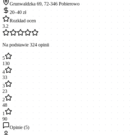
Grunwaldzka 69, 72-346 Pobierowo
20–40 zł
Rozkład ocen
3.2
Na podstawie
324
opinii
5
130
4
33
3
23
2
48
1
90
Opinie (
5
)