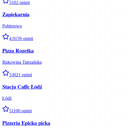
5
102
opinii
Zapiekarnia
Pobierowo
4.9
159
opinii
Pizza Rozetka
Bukowina Tatrzańska
5
3021
opinii
Stacja Caffe Łódź
Łódź
5
1100
opinii
Pizzeria Epicka picka