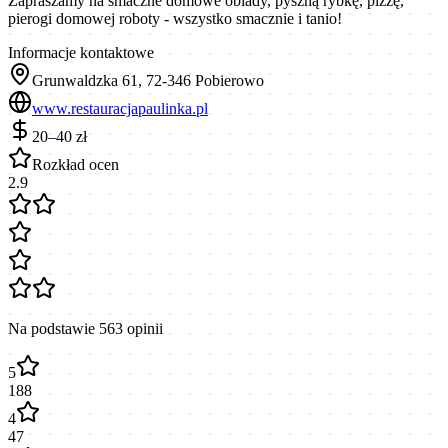
Zapraszamy na smaczne domowe obiady, pyszną rybkę, pizzę,
pierogi domowej roboty - wszystko smacznie i tanio!
Informacje kontaktowe
Grunwaldzka 61, 72-346 Pobierowo
www.restauracjapaulinka.pl
20–40 zł
Rozkład ocen
2.9
Na podstawie
563
opinii
5
188
4
47