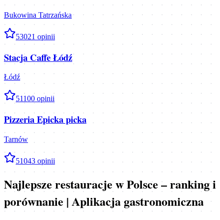
Bukowina Tatrzańska
5
3021
opinii
Stacja Caffe Łódź
Łódź
5
1100
opinii
Pizzeria Epicka picka
Tarnów
5
1043
opinii
Najlepsze restauracje w Polsce – ranking i
porównanie | Aplikacja gastronomiczna