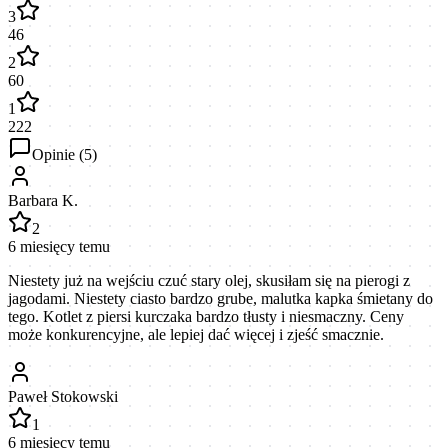
3
46
2
60
1
222
Opinie (
5
)
Barbara K.
2
6 miesięcy temu
Niestety już na wejściu czuć stary olej, skusiłam się na pierogi z
jagodami. Niestety ciasto bardzo grube, malutka kapka śmietany do
tego. Kotlet z piersi kurczaka bardzo tłusty i niesmaczny. Ceny
może konkurencyjne, ale lepiej dać więcej i zjeść smacznie.
Paweł Stokowski
1
6 miesięcy temu