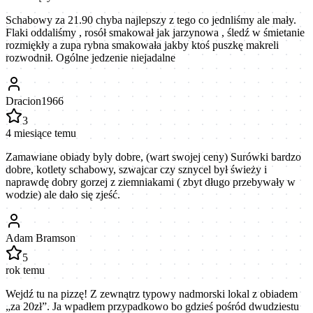
Schabowy za 21.90 chyba najlepszy z tego co jednliśmy ale mały.
Flaki oddaliśmy , rosół smakował jak jarzynowa , śledź w śmietanie
rozmiękły a zupa rybna smakowała jakby ktoś puszkę makreli
rozwodnił. Ogólne jedzenie niejadalne
Dracion1966
3
4 miesiące temu
Zamawiane obiady byly dobre, (wart swojej ceny) Surówki bardzo
dobre, kotlety schabowy, szwajcar czy sznycel był świeży i
naprawdę dobry gorzej z ziemniakami ( zbyt długo przebywały w
wodzie) ale dało się zjeść.
Adam Bramson
5
rok temu
Wejdź tu na pizzę! Z zewnątrz typowy nadmorski lokal z obiadem
„za 20zł”. Ja wpadłem przypadkowo bo gdzieś pośród dwudziestu