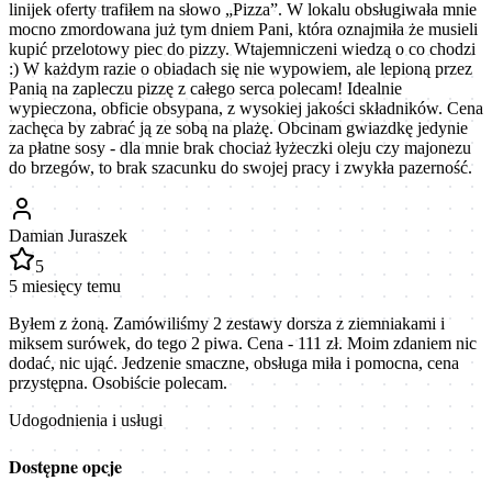
linijek oferty trafiłem na słowo „Pizza”. W lokalu obsługiwała mnie
mocno zmordowana już tym dniem Pani, która oznajmiła że musieli
kupić przelotowy piec do pizzy. Wtajemniczeni wiedzą o co chodzi
:) W każdym razie o obiadach się nie wypowiem, ale lepioną przez
Panią na zapleczu pizzę z całego serca polecam! Idealnie
wypieczona, obficie obsypana, z wysokiej jakości składników. Cena
zachęca by zabrać ją ze sobą na plażę. Obcinam gwiazdkę jedynie
za płatne sosy - dla mnie brak chociaż łyżeczki oleju czy majonezu
do brzegów, to brak szacunku do swojej pracy i zwykła pazerność.
Damian Juraszek
5
5 miesięcy temu
Byłem z żoną. Zamówiliśmy 2 zestawy dorsza z ziemniakami i
miksem surówek, do tego 2 piwa. Cena - 111 zł. Moim zdaniem nic
dodać, nic ująć. Jedzenie smaczne, obsługa miła i pomocna, cena
przystępna. Osobiście polecam.
Udogodnienia i usługi
Dostępne opcje