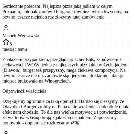
Serdecznie polecam! Najlepsza pizza jaką jadłam w całym
Poznaniu, chłopak zamówił burgera i również był zachwycony, na
pewno jeszcze niejeden raz złożymy tutaj zamówienie
Maciek Werkowski
5
miesiąc temu
Znalazłem przypadkiem, przeglądając Uber Eats, zamówiłem z
ciekawości i WOW, jedna z najlepszych pizz jakie w życiu jadłem
(Diavola), burger też przepyszny, mega ciekawa kompozycja. Na
pewno jeszcze nie raz zamówię stąd jedzenie, dokładnie takiego
miejsca brakowało na Winogradach.
Odpowiedź właściciela:
Dziękujemy ogromnie za taką opinię!!!! Bardzo się cieszymy, że
Diavolka i Burger zrobiły na Pana takie wrażenie - dokładnie o taki
efekt nam chodziło. To dla nas wielka motywacja i potwierdzenie,
że warto iść własną drogą z jakością i smakiem. Zapraszamy
ponownie - dopiero się rozkręcamy 🍕🍔