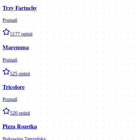
Trzy Fartuchy
Poznań
5
177
opinii
Maremma
Poznań
5
25
opinii
Tricolore
Poznań
5
20
opinii
Pizza Rozetka
Bukowina Tatrzańska