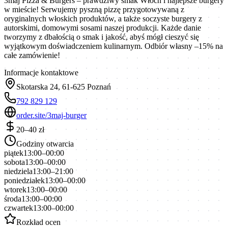
3maj Pizza & Burgers – prawdziwy smak Włoch i najlepsze burgery
w mieście! Serwujemy pyszną pizzę przygotowywaną z
oryginalnych włoskich produktów, a także soczyste burgery z
autorskimi, domowymi sosami naszej produkcji. Każde danie
tworzymy z dbałością o smak i jakość, abyś mógł cieszyć się
wyjątkowym doświadczeniem kulinarnym. Odbiór własny –15% na
całe zamówienie!
Informacje kontaktowe
Skotarska 24, 61-625 Poznań
792 829 129
order.site/3maj-burger
20–40 zł
Godziny otwarcia
piątek
13:00–00:00
sobota
13:00–00:00
niedziela
13:00–21:00
poniedziałek
13:00–00:00
wtorek
13:00–00:00
środa
13:00–00:00
czwartek
13:00–00:00
Rozkład ocen