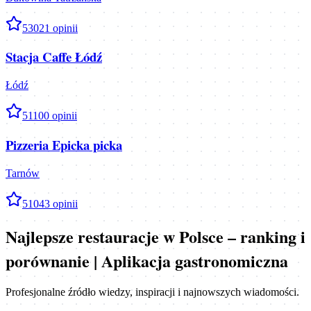
5
3021
opinii
Stacja Caffe Łódź
Łódź
5
1100
opinii
Pizzeria Epicka picka
Tarnów
5
1043
opinii
Najlepsze restauracje w Polsce – ranking i
porównanie | Aplikacja gastronomiczna
Profesjonalne źródło wiedzy, inspiracji i najnowszych wiadomości.