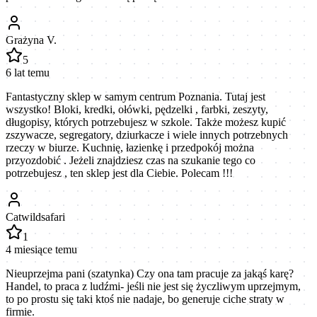
Grażyna V.
5
6 lat temu
Fantastyczny sklep w samym centrum Poznania. Tutaj jest
wszystko! Bloki, kredki, ołówki, pędzelki , farbki, zeszyty,
długopisy, których potrzebujesz w szkole. Także możesz kupić
zszywacze, segregatory, dziurkacze i wiele innych potrzebnych
rzeczy w biurze. Kuchnię, łazienkę i przedpokój można
przyozdobić . Jeżeli znajdziesz czas na szukanie tego co
potrzebujesz , ten sklep jest dla Ciebie. Polecam !!!
Catwildsafari
1
4 miesiące temu
Nieuprzejma pani (szatynka) Czy ona tam pracuje za jakąś karę?
Handel, to praca z ludźmi- jeśli nie jest się życzliwym uprzejmym,
to po prostu się taki ktoś nie nadaje, bo generuje ciche straty w
firmie.