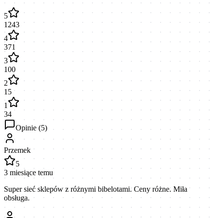
5
1243
4
371
3
100
2
15
1
34
Opinie (
5
)
Przemek
5
3 miesiące temu
Super sieć sklepów z różnymi bibelotami. Ceny różne. Miła
obsługa.