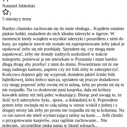
Nataniel Jabłoński
1
5 miesięcy temu
Bardzo chamsko zachowała się do mnie obsługa... Kupiłem ostatnio
piękne kubki, znalazłem do nich idealne talerzyki w tigerze. W
momencie kiedy wziąłem wszystkie talerzyki i poszedłem z nimi do
kasy, po zapłacie nawet nie zostało mi zaproponowane żeby jakoś je
opakować żeby się nie poobijały. Spytałem się, czy mogą mnie
zapakować, żeby nie dostały żadnych uszkodzeń w trakcie
transportu, ponieważ ja nie mieszkam w Poznaniu i mam bardzo
długą drogę aby przebyć z nimi do domu. Powiedziano mi że nie
mają żadnego kartonu, papieru czy też folii żeby to zabezpieczyć.
Końcowo dopiero gdy się wyprosił, dostałem jakieś ścinki folii
bąbelkowej, która ledwo starcza, spytałem się jeszcze dodatkowo
czy mogę poprosić żeby owinę mi to taśmą, żeby po prostu mi się to
nie rozpadło. Na co dosłownie pani kasjerka, dała mi krótszy
kawałek taśmy niż mój palec wskazujący. Biorąc pod uwagę to, że
ilość tych talerzyków była.. spora.. a dokładniej to 6. Poprosiłem
potem żeby owinęła mi to całą taśmą w sensie wokół z jednej i z
drugiej strony tak żeby po prostu nie rozpadła mi się ta kolumna. Na
co oni nawet nie mieli wystarczająco taśmy na kasie..... Jeśli chodzi
o przygotowanie kasjerów, oraz ogólnie zachowanie... Nie
polecam.. szczególnie niską panią w blond włosach...