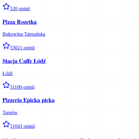
5
20
opinii
Pizza Rozetka
Bukowina Tatrzańska
5
3021
opinii
Stacja Caffe Łódź
Łódź
5
1100
opinii
Pizzeria Epicka picka
Tarnów
5
1043
opinii