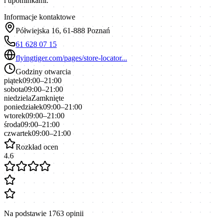
i upominkami.
Informacje kontaktowe
Półwiejska 16, 61-888 Poznań
61 628 07 15
flyingtiger.com/pages/store-locator...
Godziny otwarcia
piątek
09:00–21:00
sobota
09:00–21:00
niedziela
Zamknięte
poniedziałek
09:00–21:00
wtorek
09:00–21:00
środa
09:00–21:00
czwartek
09:00–21:00
Rozkład ocen
4.6
Na podstawie
1763
opinii