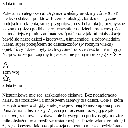
3 lata temu
Polecam z całego serca! Organizowaliśmy urodziny córce (6 lat) i
nie było słabych punktów. Przemiła obsługa, bardzo elastyczne
podejście do klienta, super przygotowana sala i atrakcje, przepyszne
jedzonko (pizza podbiła serca wszystkich - dzieci i rodziców). Ale
najmocniejszy punkt - animatorzy :) najlepsi z jakimi miały okazje
bawić się nasze dzieci - kreatywni, uśmiechnięci, z odpowiednim
luzem, super podejściem do dzieciaczków (w rożnym wieku),
opiekuńczy - dzieci były zachwycone, rodzice zreszta nie mniej :)
Na pewno zorganizujemy tu jeszcze nie jedną imprezkę :) 🥳🥳🥳
Tom Woj
5
2 lata temu
Nietuzinkowe miejsce, zaskakująco ciekawe. Bez nadmiernego
hałasu dla rodziców i z mnóstwem zabawy dla dzieci. Córka, która
zdecydowanie woli gdy atrakcje zapewniają Panie, kupiona przez
Pana Adriana bez reszty. Zajęcia jednocześnie rozwijające jak i
ciekawe, zachowana zabawa, ale i dyscyplina podczas gdy rodzice
miło obsłużeni w atmosferze restauracyjnej. Pozdrawiam, gratuluję i
życzę sukcesów. Jak nastąpi okazja na pewno miejsce będzie brane