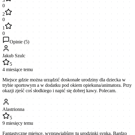
3
0
2
0
1
0
Opinie (
5
)
Jakub Szulc
5
4 miesiące temu
Miejsce gdzie można urządzić doskonałe urodziny dla dziecka w
trybie sportowym a w dodatku pod okiem opiekuna/animatora. Przy
okazji zjeść coś słodkiego i napić się dobrej kawy. Polecam.
Alastrionna
5
9 miesięcy temu
Fantastyczne miejsce, wyprawialiśmy tu urodzinki synka. Bardzo