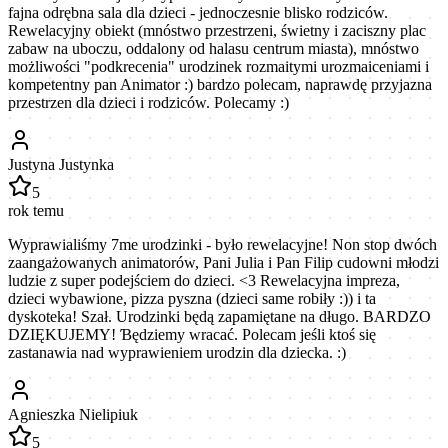
fajna odrębna sala dla dzieci - jednoczesnie blisko rodziców.
Rewelacyjny obiekt (mnóstwo przestrzeni, świetny i zaciszny plac
zabaw na uboczu, oddalony od halasu centrum miasta), mnóstwo
możliwości "podkrecenia" urodzinek rozmaitymi urozmaiceniami i
kompetentny pan Animator :) bardzo polecam, naprawdę przyjazna
przestrzen dla dzieci i rodziców. Polecamy :)
Justyna Justynka
5
rok temu
Wyprawialiśmy 7me urodzinki - było rewelacyjne! Non stop dwóch
zaangażowanych animatorów, Pani Julia i Pan Filip cudowni młodzi
ludzie z super podejściem do dzieci. <3 Rewelacyjna impreza,
dzieci wybawione, pizza pyszna (dzieci same robiły :)) i ta
dyskoteka! Szał. Urodzinki będą zapamiętane na długo. BARDZO
DZIĘKUJEMY! Ɓędziemy wracać. Polecam jeśli ktoś się
zastanawia nad wyprawieniem urodzin dla dziecka. :)
Agnieszka Nielipiuk
5