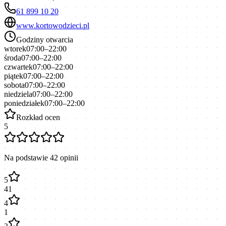
61 899 10 20
www.kortowodzieci.pl
Godziny otwarcia
wtorek
07:00–22:00
środa
07:00–22:00
czwartek
07:00–22:00
piątek
07:00–22:00
sobota
07:00–22:00
niedziela
07:00–22:00
poniedziałek
07:00–22:00
Rozkład ocen
5
Na podstawie
42
opinii
5
41
4
1