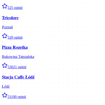
5
25
opinii
Tricolore
Poznań
5
20
opinii
Pizza Rozetka
Bukowina Tatrzańska
5
3021
opinii
Stacja Caffe Łódź
Łódź
5
1100
opinii