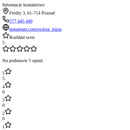
Informacje kontaktowe
Fredry 3, 61-714 Poznań
577 445 449
instagram.com/swieza_pizza
Rozkład ocen
5
Na podstawie
5
opinii
5
5
4
0
3
0
2
0
1