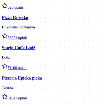
5
20
opinii
Pizza Rozetka
Bukowina Tatrzańska
5
3021
opinii
Stacja Caffe Łódź
Łódź
5
1100
opinii
Pizzeria Epicka picka
Tarnów
5
1043
opinii