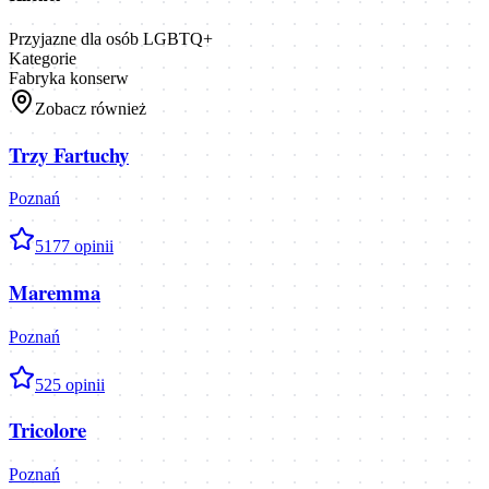
Przyjazne dla osób LGBTQ+
Kategorie
Fabryka konserw
Zobacz również
Trzy Fartuchy
Poznań
5
177
opinii
Maremma
Poznań
5
25
opinii
Tricolore
Poznań