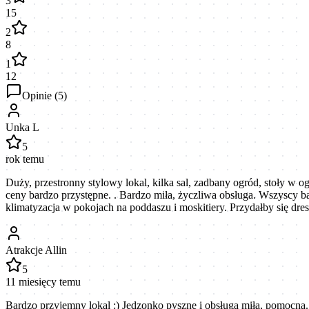
3
15
2
8
1
12
Opinie (
5
)
Unka L
5
rok temu
Duży, przestronny stylowy lokal, kilka sal, zadbany ogród, stoły w o
ceny bardzo przystępne. . Bardzo miła, życzliwa obsługa. Wszyscy b
klimatyzacja w pokojach na poddaszu i moskitiery. Przydałby się dres
Atrakcje Allin
5
11 miesięcy temu
Bardzo przyjemny lokal :) Jedzonko pyszne i obsługa miła, pomocna.