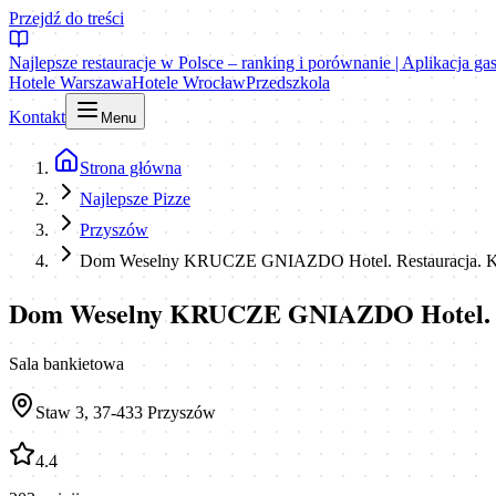
Przejdź do treści
Najlepsze restauracje w Polsce – ranking i porównanie | Aplikacja g
Hotele Warszawa
Hotele Wrocław
Przedszkola
Kontakt
Menu
Strona główna
Najlepsze Pizze
Przyszów
Dom Weselny KRUCZE GNIAZDO Hotel. Restauracja. Kuch
Dom Weselny KRUCZE GNIAZDO Hotel. Res
Sala bankietowa
Staw 3, 37-433 Przyszów
4.4