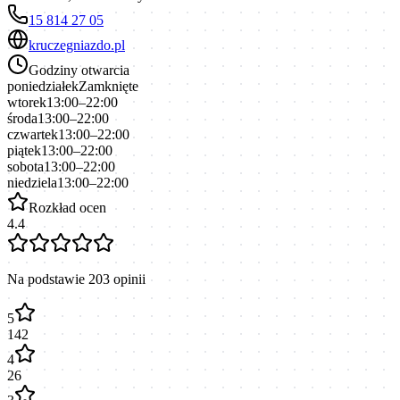
15 814 27 05
kruczegniazdo.pl
Godziny otwarcia
poniedziałek
Zamknięte
wtorek
13:00–22:00
środa
13:00–22:00
czwartek
13:00–22:00
piątek
13:00–22:00
sobota
13:00–22:00
niedziela
13:00–22:00
Rozkład ocen
4.4
Na podstawie
203
opinii
5
142
4
26