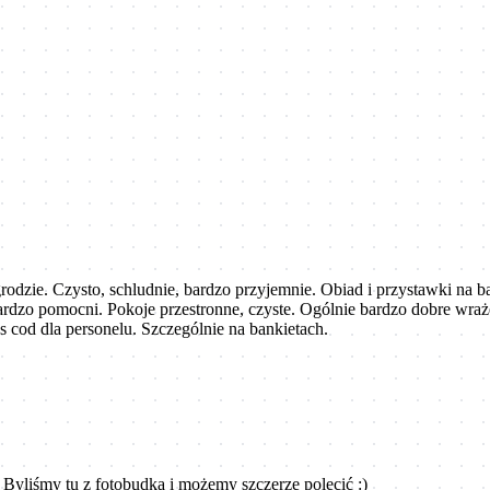
grodzie. Czysto, schludnie, bardzo przyjemnie. Obiad i przystawki na b
ardzo pomocni. Pokoje przestronne, czyste. Ogólnie bardzo dobre wra
s cod dla personelu. Szczególnie na bankietach.
 Byliśmy tu z fotobudką i możemy szczerze polecić :)