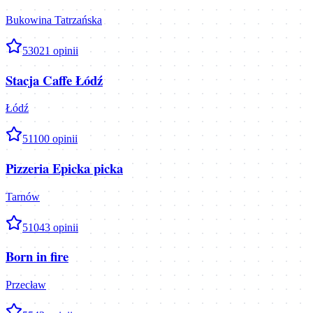
Bukowina Tatrzańska
5
3021
opinii
Stacja Caffe Łódź
Łódź
5
1100
opinii
Pizzeria Epicka picka
Tarnów
5
1043
opinii
Born in fire
Przecław