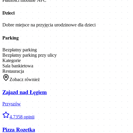
Płatności mobilne NFC
Dzieci
Dobre miejsce na przyjęcia urodzinowe dla dzieci
Parking
Bezpłatny parking
Bezpłatny parking przy ulicy
Kategorie
Sala bankietowa
Restauracja
Zobacz również
Zajazd nad Łęgiem
Przyszów
4.7
358
opinii
Pizza Rozetka