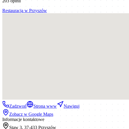
203
opinii
Restauracja
w
Przyszów
Zadzwoń
Strona www
Nawiguj
Zobacz w Google Maps
Informacje kontaktowe
Staw 3, 37-433 Przyszów