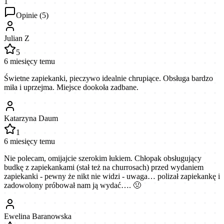
1
Opinie (
5
)
Julian Z
5
6 miesięcy temu
Świetne zapiekanki, pieczywo idealnie chrupiące. Obsługa bardzo
miła i uprzejma. Miejsce dookoła zadbane.
Katarzyna Daum
1
6 miesięcy temu
Nie polecam, omijajcie szerokim łukiem. Chłopak obsługujący
budkę z zapiekankami (stał też na churrosach) przed wydaniem
zapiekanki - pewny że nikt nie widzi - uwaga… polizał zapiekankę i
zadowolony próbował nam ją wydać…. 🤢
Ewelina Baranowska