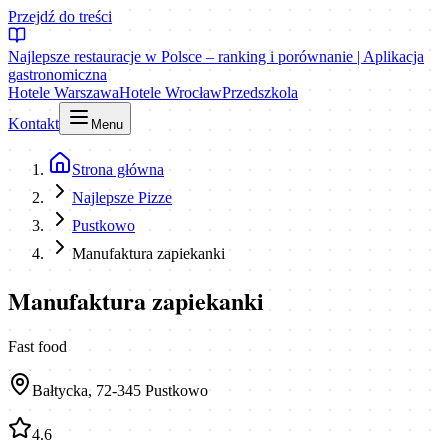
Przejdź do treści
Najlepsze restauracje w Polsce – ranking i porównanie | Aplikacja
gastronomiczna
Hotele Warszawa
Hotele Wrocław
Przedszkola
Kontakt
Menu
Strona główna
Najlepsze Pizze
Pustkowo
Manufaktura zapiekanki
Manufaktura zapiekanki
Fast food
Bałtycka, 72-345 Pustkowo
4.6