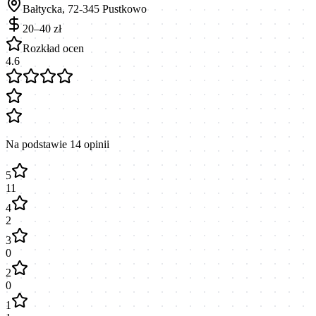
Bałtycka, 72-345 Pustkowo
20–40 zł
Rozkład ocen
4.6
Na podstawie
14
opinii
5
11
4
2
3
0
2
0
1