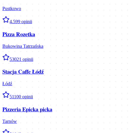
Pustkowo
4.5
99
opinii
Pizza Rozetka
Bukowina Tatrzańska
5
3021
opinii
Stacja Caffe Łódź
Łódź
5
1100
opinii
Pizzeria Epicka picka
Tarnów