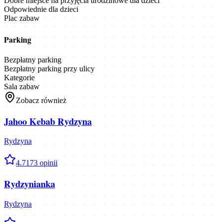
Dobre miejsce na przyjęcia urodzinowe dla dzieci
Odpowiednie dla dzieci
Plac zabaw
Parking
Bezpłatny parking
Bezpłatny parking przy ulicy
Kategorie
Sala zabaw
Zobacz również
Jahoo Kebab Rydzyna
Rydzyna
4.7
173
opinii
Rydzynianka
Rydzyna