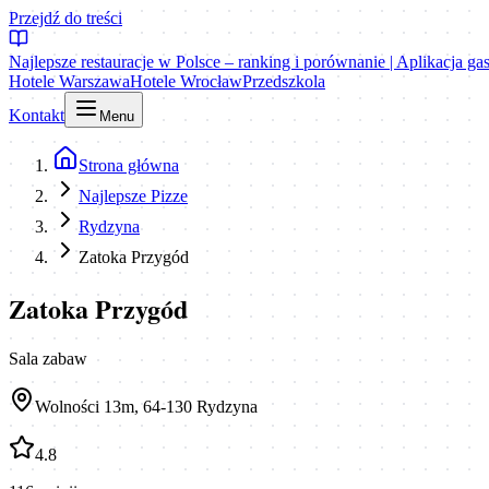
Przejdź do treści
Najlepsze restauracje w Polsce – ranking i porównanie | Aplikacja g
Hotele Warszawa
Hotele Wrocław
Przedszkola
Kontakt
Menu
Strona główna
Najlepsze Pizze
Rydzyna
Zatoka Przygód
Zatoka Przygód
Sala zabaw
Wolności 13m, 64-130 Rydzyna
4.8