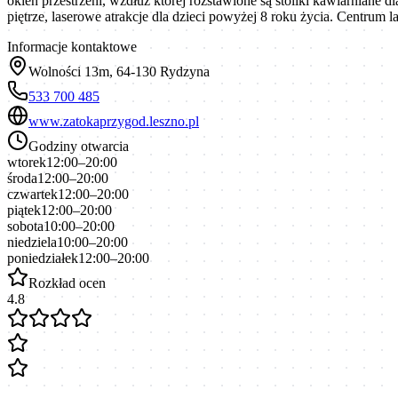
okien przestrzeni, wzdłuż której rozstawione są stoliki kawiarniane
piętrze, laserowe atrakcje dla dzieci powyżej 8 roku życia. Centrum
Informacje kontaktowe
Wolności 13m, 64-130 Rydzyna
533 700 485
www.zatokaprzygod.leszno.pl
Godziny otwarcia
wtorek
12:00–20:00
środa
12:00–20:00
czwartek
12:00–20:00
piątek
12:00–20:00
sobota
10:00–20:00
niedziela
10:00–20:00
poniedziałek
12:00–20:00
Rozkład ocen
4.8