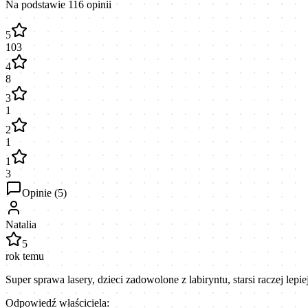
Na podstawie
116
opinii
5
103
4
8
3
1
2
1
1
3
Opinie (
5
)
Natalia
5
rok temu
Super sprawa lasery, dzieci zadowolone z labiryntu, starsi raczej le
Odpowiedź właściciela: