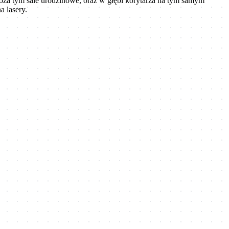
 Poza tym sale urodzinowe, oraz w głębi korytarza na tym samym
a lasery.