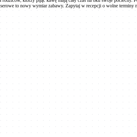
 dla rodziców, którzy pijąc kawę mają cały czas na oku swoje pociechy.
 laserowe to nowy wymiar zabawy. Zapytaj w recepcji o wolne terminy n