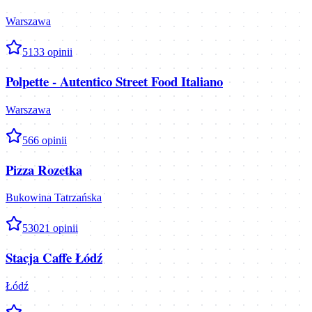
Warszawa
5
133
opinii
Polpette - Autentico Street Food Italiano
Warszawa
5
66
opinii
Pizza Rozetka
Bukowina Tatrzańska
5
3021
opinii
Stacja Caffe Łódź
Łódź