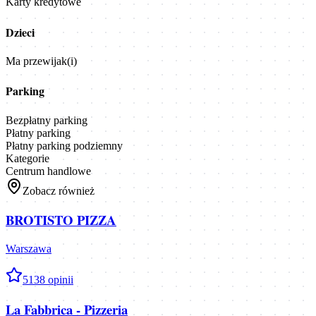
Karty kredytowe
Dzieci
Ma przewijak(i)
Parking
Bezpłatny parking
Płatny parking
Płatny parking podziemny
Kategorie
Centrum handlowe
Zobacz również
BROTISTO PIZZA
Warszawa
5
138
opinii
La Fabbrica - Pizzeria