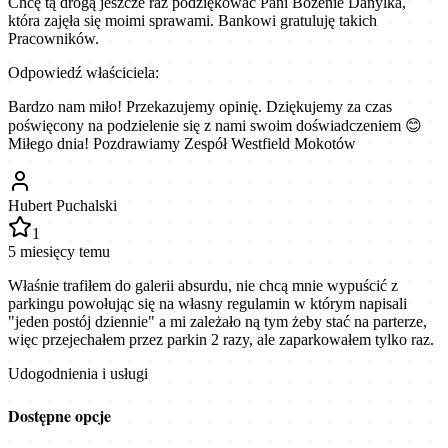
Chcę tą drogą jeszcze raz podziękować Pani Bozenie Danylka,
która zajęła się moimi sprawami. Bankowi gratuluję takich
Pracowników.
Odpowiedź właściciela:
Bardzo nam miło! Przekazujemy opinię. Dziękujemy za czas
poświęcony na podzielenie się z nami swoim doświadczeniem 😊
Miłego dnia! Pozdrawiamy Zespół Westfield Mokotów
Hubert Puchalski
1
5 miesięcy temu
Właśnie trafiłem do galerii absurdu, nie chcą mnie wypuścić z
parkingu powołując się na własny regulamin w którym napisali
"jeden postój dziennie" a mi zależało ną tym żeby stać na parterze,
więc przejechałem przez parkin 2 razy, ale zaparkowałem tylko raz.
Udogodnienia i usługi
Dostępne opcje