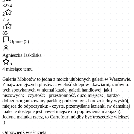
3
3274
2
712
1
854
Opinie (
5
)
Agnieszka Jaskólska
5
4 miesiące temu
Galeria Mokotów to jedna z moich ulubionych galerii w Warszawie.
Z najważniejszych plusów: - wielość sklepów i kawiarni, zarówno
tych spotykanych w niemal każdej galerii handlowej, jak i
niszowych; - czystość; - przestronność, dużo miejsca; - bardzo
dobrze zorganizowany parking podziemny; - bardzo ładny wystrój,
miejsca do odpoczynku; - czyste, przemyślane łazienki (w damskiej
toalecie dostępne jest nawet miejsce do poprawienia makijażu).
Jedyna malutka rzecz, to Carrefour mógłby być troszeczkę większy
:)
Odpowiedź właściciela: