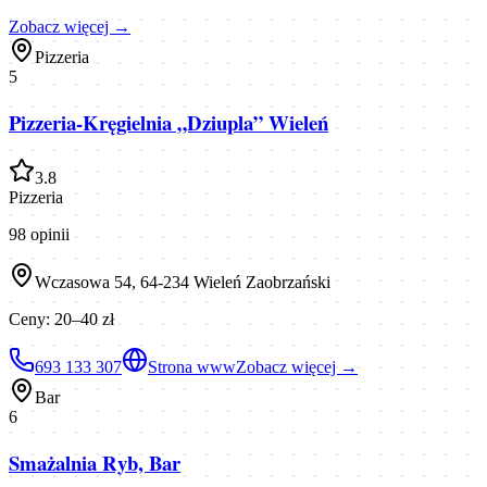
Zobacz więcej →
Pizzeria
5
Pizzeria-Kręgielnia „Dziupla” Wieleń
3.8
Pizzeria
98
opinii
Wczasowa 54, 64-234 Wieleń Zaobrzański
Ceny:
20–40 zł
693 133 307
Strona www
Zobacz więcej →
Bar
6
Smażalnia Ryb, Bar