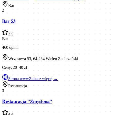
Bar
2
Bar 53
3.5
Bar
460
opinii
Wczasowa 53, 64-234 Wieleń Zaobrzański
Ceny:
20–40 zł
Strona www
Zobacz więcej →
Restauracja
3
Restauracja "Zmyślona"
4.4