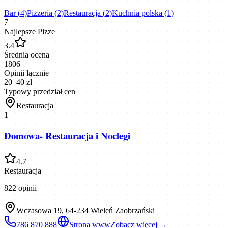
Bar
(
4
)
Pizzeria
(
2
)
Restauracja
(
2
)
Kuchnia polska
(
1
)
7
Najlepsze Pizze
3.4
Średnia ocena
1806
Opinii łącznie
20–40 zł
Typowy przedział cen
Restauracja
1
Domowa- Restauracja i Noclegi
4.7
Restauracja
822
opinii
Wczasowa 19, 64-234 Wieleń Zaobrzański
786 870 888
Strona www
Zobacz więcej →