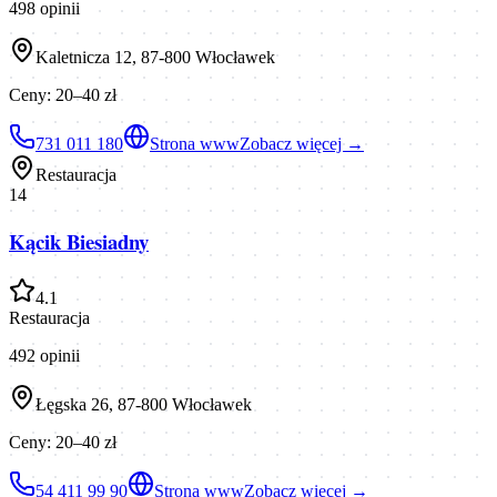
498
opinii
Kaletnicza 12, 87-800 Włocławek
Ceny:
20–40 zł
731 011 180
Strona www
Zobacz więcej →
Restauracja
14
Kącik Biesiadny
4.1
Restauracja
492
opinii
Łęgska 26, 87-800 Włocławek
Ceny:
20–40 zł
54 411 99 90
Strona www
Zobacz więcej →