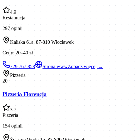
4.9
Restauracja
297
opinii
Kaliska 61a, 87-810 Włocławek
Ceny:
20–40 zł
729 767 858
Strona www
Zobacz więcej →
Pizzeria
20
Pizzeria Florencja
3.7
Pizzeria
154
opinii
Żelazne Wody 15, 87-800 Włocławek