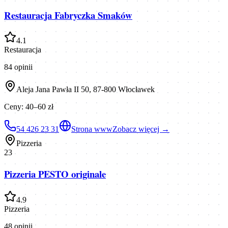
Restauracja Fabryczka Smaków
4.1
Restauracja
84
opinii
Aleja Jana Pawła II 50, 87-800 Włocławek
Ceny:
40–60 zł
54 426 23 31
Strona www
Zobacz więcej →
Pizzeria
23
Pizzeria PESTO originale
4.9
Pizzeria
48
opinii