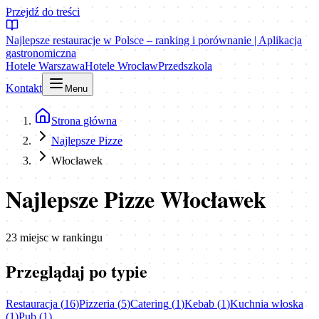
Przejdź do treści
Najlepsze restauracje w Polsce – ranking i porównanie | Aplikacja
gastronomiczna
Hotele Warszawa
Hotele Wrocław
Przedszkola
Kontakt
Menu
Strona główna
Najlepsze Pizze
Włocławek
Najlepsze Pizze Włocławek
23
miejsc
w rankingu
Przeglądaj po typie
Restauracja
(
16
)
Pizzeria
(
5
)
Catering
(
1
)
Kebab
(
1
)
Kuchnia włoska
(
1
)
Pub
(
1
)