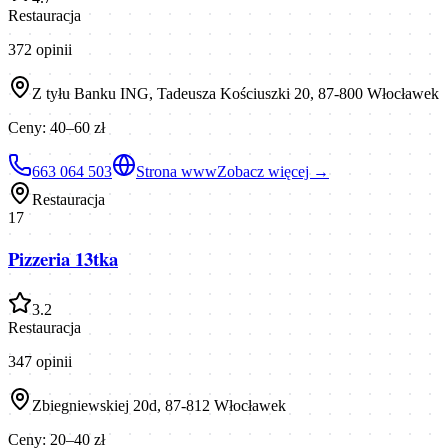
Restauracja
372
opinii
Z tyłu Banku ING, Tadeusza Kościuszki 20, 87-800 Włocławek
Ceny:
40–60 zł
663 064 503
Strona www
Zobacz więcej →
Restauracja
17
Pizzeria 13tka
3.2
Restauracja
347
opinii
Zbiegniewskiej 20d, 87-812 Włocławek
Ceny:
20–40 zł