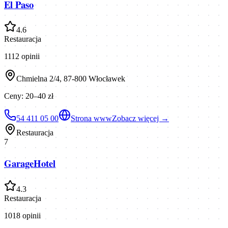
El Paso
4.6
Restauracja
1112
opinii
Chmielna 2/4, 87-800 Włocławek
Ceny:
20–40 zł
54 411 05 00
Strona www
Zobacz więcej →
Restauracja
7
GarageHotel
4.3
Restauracja
1018
opinii