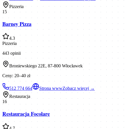
Pizzeria
15
Barney Pizza
4.3
Pizzeria
443
opinii
Broniewskiego 22E, 87-800 Włocławek
Ceny:
20–40 zł
512 774 664
Strona www
Zobacz więcej →
Restauracja
16
Restauracja Focolare
4.7