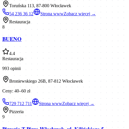
Toruńska 113, 87-800 Włocławek
54 236 36 12
Strona www
Zobacz więcej →
Restauracja
8
BUENO
4.4
Restauracja
993
opinii
Broniewskiego 26B, 87-812 Włocławek
Ceny:
40–60 zł
729 712 711
Strona www
Zobacz więcej →
Pizzeria
9
Pizzeria T-Pizza Włocławek, ul. Kilińskiego 5