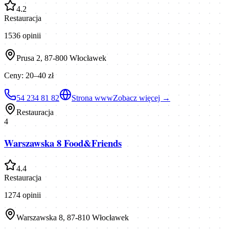
4.2
Restauracja
1536
opinii
Prusa 2, 87-800 Włocławek
Ceny:
20–40 zł
54 234 81 82
Strona www
Zobacz więcej →
Restauracja
4
Warszawska 8 Food&Friends
4.4
Restauracja
1274
opinii
Warszawska 8, 87-810 Włocławek