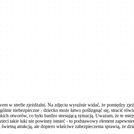
 w strefie zjeżdżalni. Na zdjęciu wyraźnie widać, że pomiędzy zjeżdż
gólnie niebezpieczne - dziecko może łatwo poślizgnąć się, stracić równ
 takich otworów, co było bardzo stresującą sytuacją. Uważam, że te 
ieci takie luki nie powinny istnieć - to podstawowy element zapewnien
ietną atrakcją, ale dopiero właściwe zabezpieczenia sprawią, że dzi