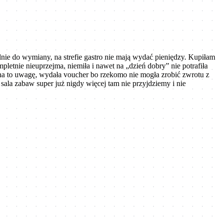
alnie do wymiany, na strefie gastro nie mają wydać pieniędzy. Kupiłam
mpletnie nieuprzejma, niemiła i nawet na „dzień dobry” nie potrafiła
j na to uwagę, wydała voucher bo rzekomo nie mogła zrobić zwrotu z
 sala zabaw super już nigdy więcej tam nie przyjdziemy i nie