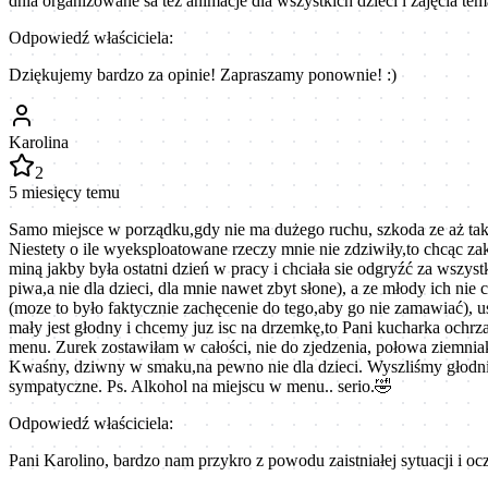
dnia organizowane sa też animacje dla wszystkich dzieci i zajęcia tem
Odpowiedź właściciela:
Dziękujemy bardzo za opinie! Zapraszamy ponownie! :)
Karolina
2
5 miesięcy temu
Samo miejsce w porządku,gdy nie ma dużego ruchu, szkoda ze aż tak du
Niestety o ile wyeksploatowane rzeczy mnie nie zdziwiły,to chcąc zak
miną jakby była ostatni dzień w pracy i chciała sie odgryźć za wszys
piwa,a nie dla dzieci, dla mnie nawet zbyt słone), a ze młody ich nie
(moze to było faktycznie zachęcenie do tego,aby go nie zamawiać), 
mały jest głodny i chcemy juz isc na drzemkę,to Pani kucharka ochr
menu. Zurek zostawiłam w całości, nie do zjedzenia, połowa ziemniak
Kwaśny, dziwny w smaku,na pewno nie dla dzieci. Wyszliśmy głodni,
sympatyczne. Ps. Alkohol na miejscu w menu.. serio.🤣
Odpowiedź właściciela:
Pani Karolino, bardzo nam przykro z powodu zaistniałej sytuacji i o