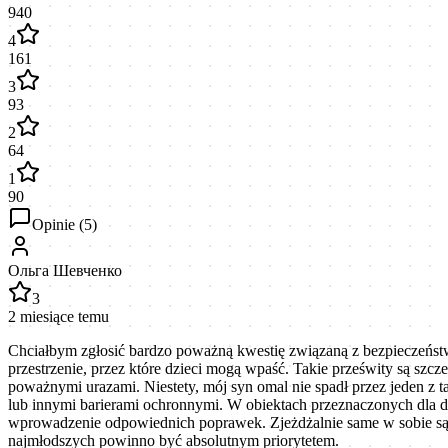
940
4
161
3
93
2
64
1
90
Opinie (
5
)
Ольга Шевченко
3
2 miesiące temu
Chciałbym zgłosić bardzo poważną kwestię związaną z bezpieczeństwem
przestrzenie, przez które dzieci mogą wpaść. Takie prześwity są szcze
poważnymi urazami. Niestety, mój syn omal nie spadł przez jeden z
lub innymi barierami ochronnymi. W obiektach przeznaczonych dla dz
wprowadzenie odpowiednich poprawek. Zjeżdżalnie same w sobie są św
najmłodszych powinno być absolutnym priorytetem.