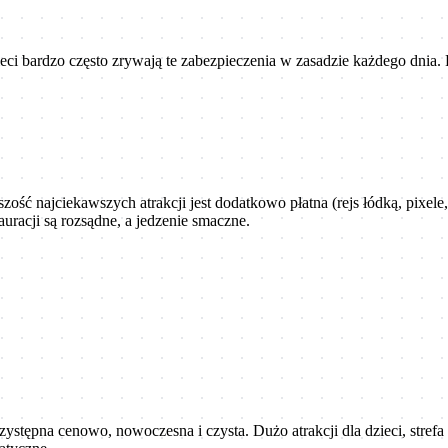
zieci bardzo często zrywają te zabezpieczenia w zasadzie każdego dni
szość najciekawszych atrakcji jest dodatkowo płatna (rejs łódką, pixel
racji są rozsądne, a jedzenie smaczne.
stępna cenowo, nowoczesna i czysta. Dużo atrakcji dla dzieci, strefa g