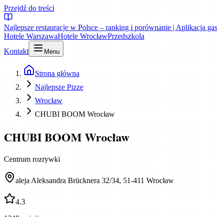
Przejdź do treści
Najlepsze restauracje w Polsce – ranking i porównanie | Aplikacja g
Hotele Warszawa
Hotele Wrocław
Przedszkola
Kontakt
Menu
Strona główna
Najlepsze Pizze
Wrocław
CHUBI BOOM Wrocław
CHUBI BOOM Wrocław
Centrum rozrywki
aleja Aleksandra Brücknera 32/34, 51-411 Wrocław
4.3