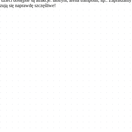
 dzieci dostępne są atrakcje: labirynt, arena trampolin, itp.. Zapras
zują się naprawdę szczęśliwe!