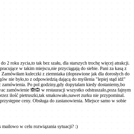
2 roku zycia,to tak bez szału, dla starszych trochę więcej atrakcji.
racujące w takim miejscu,nie przyciągają do siebie. Pani za kasą z
adą. Zamówiłam kuleczki z ziemniaka (doprawione jak dla dorosłych do
ogów nie było,to z odpowiedzią dającą do myślenia "lepiej stąd idź"
ac zamówienia. Po pol godziny,gdy dopytalam kiedy dostaniemy,bo
wac zamówienie 🙈🙉 w restauracji wszystko odstraszalo,poza fajnym
rzez ilość pietruszki,tak smakowało,nawet zurku nie przypominal.
 przystępne ceny. Obsługa do zastanowienia. Miejsce samo w sobie
 mailowo w celu rozwiązania sytuacji? :)