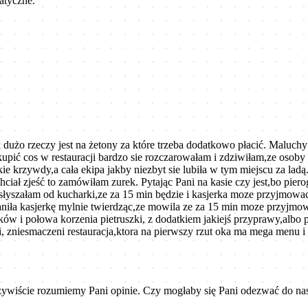
atyczne.
żo rzeczy jest na żetony za które trzeba dodatkowo płacić. Maluchy do 
upić cos w restauracji bardzo sie rozczarowałam i zdziwiłam,ze osoby p
tkie krzywdy,a cała ekipa jakby niezbyt sie lubiła w tym miejscu za l
 chciał zjeść to zamówiłam zurek. Pytając Pani na kasie czy jest,bo pier
usłyszałam od kucharki,ze za 15 min będzie i kasjerka moze przyjmow
zaniła kasjerkę mylnie twierdząc,ze mowila ze za 15 min moze przyjmo
ów i połowa korzenia pietruszki, z dodatkiem jakiejś przyprawy,albo p
 zniesmaczeni restauracja,ktora na pierwszy rzut oka ma mega menu i
czywiście rozumiemy Pani opinie. Czy mogłaby się Pani odezwać do nas