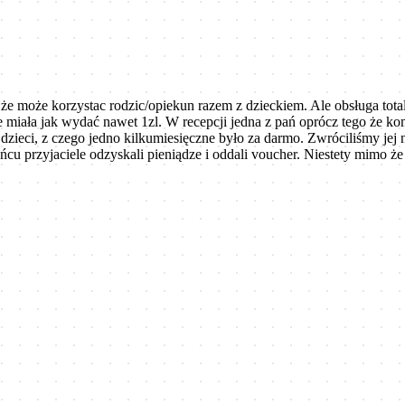
to że może korzystac rodzic/opiekun razem z dzieckiem. Ale obsługa tot
ie miała jak wydać nawet 1zl. W recepcji jedna z pań oprócz tego że ko
ę dzieci, z czego jedno kilkumiesięczne było za darmo. Zwróciliśmy je
ńcu przyjaciele odzyskali pieniądze i oddali voucher. Niestety mimo że