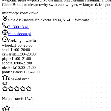
wygodna strefa wypoczynku dla mam, przebieralnia i restauracja. Dla
Chubi Boom, to niesamowity świat zabaw i gier, w którym dzieci poc
Informacje kontaktowe
aleja Aleksandra Brücknera 32/34, 51-411 Wrocław
71 300 13 41
chubi-boom.pl
Godziny otwarcia
wtorek
11:00–20:00
środa
11:00–20:00
czwartek
11:00–20:00
piątek
11:00–21:00
sobota
10:00–21:00
niedziela
10:00–21:00
poniedziałek
11:00–20:00
Rozkład ocen
4.3
Na podstawie
1348
opinii
5