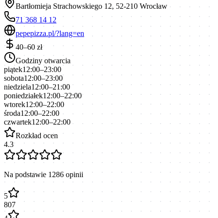
Bartłomieja Strachowskiego 12, 52-210 Wrocław
71 368 14 12
pepepizza.pl/?lang=en
40–60 zł
Godziny otwarcia
piątek
12:00–23:00
sobota
12:00–23:00
niedziela
12:00–21:00
poniedziałek
12:00–22:00
wtorek
12:00–22:00
środa
12:00–22:00
czwartek
12:00–22:00
Rozkład ocen
4.3
Na podstawie
1286
opinii
5
807