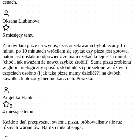
cenach.
Oksana Liubimova
1
6 miesięcy temu
Zamówiłam pizzę na wynos, czas oczekiwania był obiecany 15
minut, po 10 minutach wróciłam się spytać czy pizza jest gotowa,
natomiast dostałam odpowiedź że mam czekać kolejne 15 minut
(choć i tak uważam że nawet szybko zrobili). Sama pizza zrobiona
w głupi i nielogiczny sposób, składniki są podzielone w różnych
częściach osobno (i jak taką pizzę mamy dzielić??) na dwóch
kawałkach ułożony biednie karczoch. Porażka.
Angelika Flank
5
4 miesiące temu
Każde z dań przepyszne, świetna pizza, próbowaliśmy nie raz
różnych wariantów. Bardzo miła obsługa.