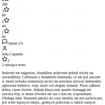
4
280
3
89
2
44
1
66
Opinie (
5
)
Julia Capanda
2
2 miesiące temu
Jedzenie nie najgorsze, dostaliśmy polecenie jednak trochę się
zawiedliśmy. Carbonara z dodatkiem śmietanki, co nie jest zawarte
w menu (włoska restauracja raczej nie powinna używać śmietanki)-
zgłoszone kelnerce, więc może coś ulegnie zmianie. Pizza całkiem
dobra, ciasto świeże. Jednak klasycznie quattro formaggi nie
zawiera fety, w menu również nie ma o tym nic wspomniane.
Obsługa miła. Stosunek jakości do ceny niestety nie jest zachowany,
jest wiele lepszych miejsc, godnych polecenia w takich samych