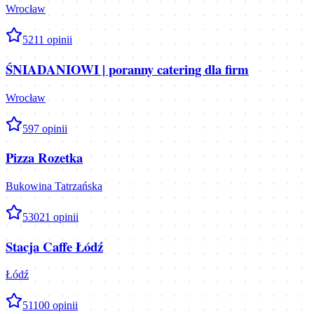
Wrocław
5
211
opinii
ŚNIADANIOWI | poranny catering dla firm
Wrocław
5
97
opinii
Pizza Rozetka
Bukowina Tatrzańska
5
3021
opinii
Stacja Caffe Łódź
Łódź
5
1100
opinii