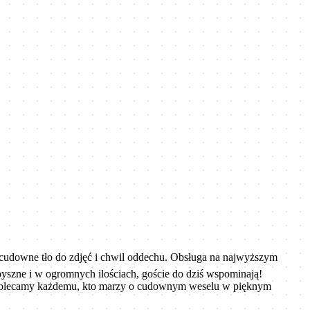
e cudowne tło do zdjęć i chwil oddechu. Obsługa na najwyższym
pyszne i w ogromnych ilościach, goście do dziś wspominają!
ca i polecamy każdemu, kto marzy o cudownym weselu w pięknym