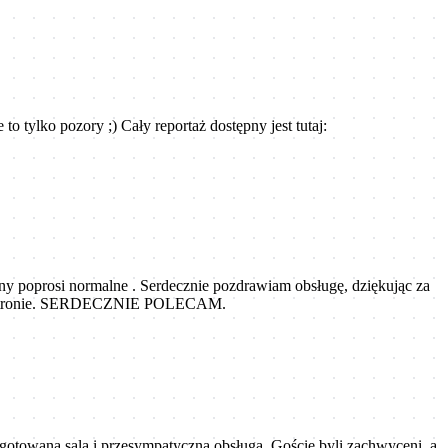
o tylko pozory ;) Cały reportaż dostępny jest tutaj:
eny poprosi normalne . Serdecznie pozdrawiam obsługę, dziękując za
awej stronie. SERDECZNIE POLECAM.
ygotowana sala i przesympatyczna obsługa. Goście byli zachwyceni, a