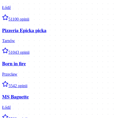
Łódź
5
1100
opinii
Pizzeria Epicka picka
Tarnów
5
1043
opinii
Born in fire
Przecław
5
542
opinii
MS Baguette
Łódź