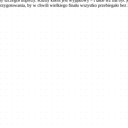
dy szczegół imprezy. Każdy klient jest wyjątkowy – i takie też ma być 
przygotowania, by w chwili wielkiego finału wszystko przebiegało bez