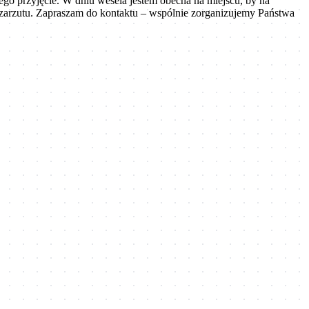
jego przyjęcie. W dniu wesela jestem obecna na miejscu, by na
 zarzutu. Zapraszam do kontaktu – wspólnie zorganizujemy Państwa