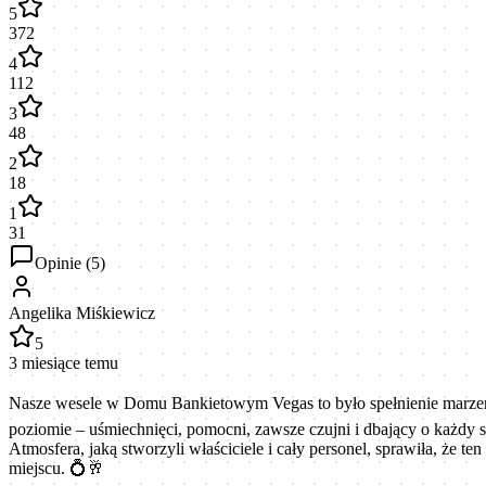
5
372
4
112
3
48
2
18
1
31
Opinie (
5
)
Angelika Miśkiewicz
5
3 miesiące temu
Nasze wesele w Domu Bankietowym Vegas to było spełnienie marzeń! ❤
poziomie – uśmiechnięci, pomocni, zawsze czujni i dbający o każdy s
Atmosfera, jaką stworzyli właściciele i cały personel, sprawiła, że
miejscu. 💍🥂