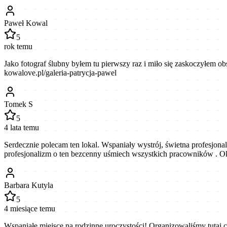
Paweł Kowal
5
rok temu
Jako fotograf ślubny byłem tu pierwszy raz i miło się zaskoczyłem obs
kowalove.pl/galeria-patrycja-pawel
Tomek S
5
4 lata temu
Serdecznie polecam ten lokal. Wspaniały wystrój, świetna profesjona
profesjonalizm o ten bezcenny uśmiech wszystkich pracowników .
Barbara Kutyla
5
4 miesiące temu
Wspaniałe miejsce na rodzinne uroczystości! Organizowaliśmy tutaj c