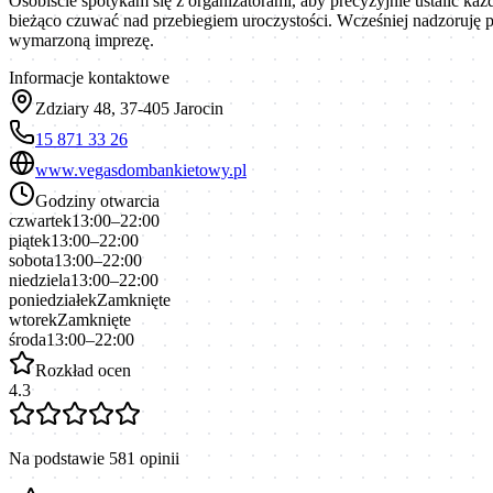
Osobiście spotykam się z organizatorami, aby precyzyjnie ustalić każ
bieżąco czuwać nad przebiegiem uroczystości. Wcześniej nadzoruję 
wymarzoną imprezę.
Informacje kontaktowe
Zdziary 48, 37-405 Jarocin
15 871 33 26
www.vegasdombankietowy.pl
Godziny otwarcia
czwartek
13:00–22:00
piątek
13:00–22:00
sobota
13:00–22:00
niedziela
13:00–22:00
poniedziałek
Zamknięte
wtorek
Zamknięte
środa
13:00–22:00
Rozkład ocen
4.3
Na podstawie
581
opinii