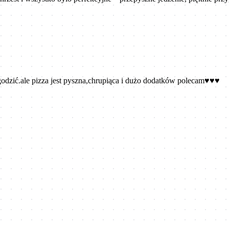
dzić.ale pizza jest pyszna,chrupiąca i dużo dodatków polecam♥️♥️♥️