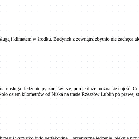
ługą i klimatem w środku. Budynek z zewnątrz zbytnio nie zachęca ale t
lna obsługa. Jedzenie pyszne, świeże, porcje duże można się najeść. C
 Około osiem kilometrów od Niska na trasie Rzeszów Lublin po pr
hrzest i wszystko było perfekcyjne – przepyszne jedzenie, pięknie prz