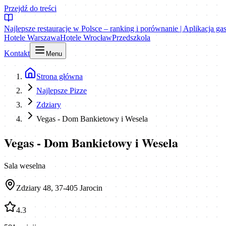
Przejdź do treści
Najlepsze restauracje w Polsce – ranking i porównanie | Aplikacja g
Hotele Warszawa
Hotele Wrocław
Przedszkola
Kontakt
Menu
Strona główna
Najlepsze Pizze
Zdziary
Vegas - Dom Bankietowy i Wesela
Vegas - Dom Bankietowy i Wesela
Sala weselna
Zdziary 48, 37-405 Jarocin
4.3