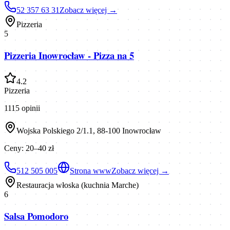
52 357 63 31
Zobacz więcej →
Pizzeria
5
Pizzeria Inowrocław - Pizza na 5
4.2
Pizzeria
1115
opinii
Wojska Polskiego 2/1.1, 88-100 Inowrocław
Ceny:
20–40 zł
512 505 005
Strona www
Zobacz więcej →
Restauracja włoska (kuchnia Marche)
6
Salsa Pomodoro