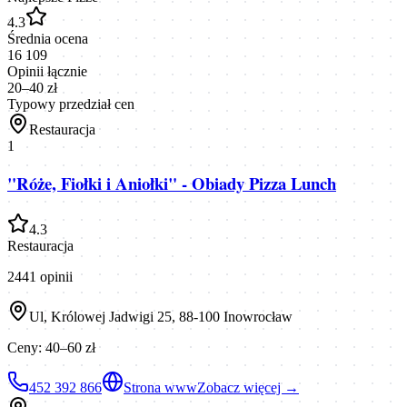
4.3
Średnia ocena
16 109
Opinii łącznie
20–40 zł
Typowy przedział cen
Restauracja
1
"Róże, Fiołki i Aniołki" - Obiady Pizza Lunch
4.3
Restauracja
2441
opinii
Ul, Królowej Jadwigi 25, 88-100 Inowrocław
Ceny:
40–60 zł
452 392 866
Strona www
Zobacz więcej →