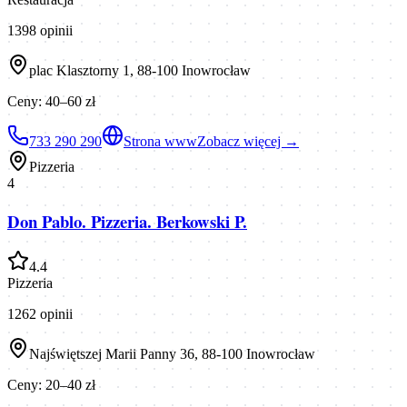
1398
opinii
plac Klasztorny 1, 88-100 Inowrocław
Ceny:
40–60 zł
733 290 290
Strona www
Zobacz więcej →
Pizzeria
4
Don Pablo. Pizzeria. Berkowski P.
4.4
Pizzeria
1262
opinii
Najświętszej Marii Panny 36, 88-100 Inowrocław
Ceny:
20–40 zł