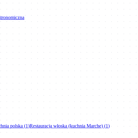
astronomiczna
hnia polska
(
1
)
Restauracja włoska (kuchnia Marche)
(
1
)