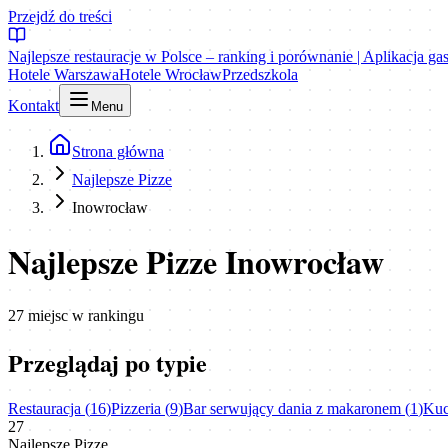
Przejdź do treści
Najlepsze restauracje w Polsce – ranking i porównanie | Aplikacja g
Hotele Warszawa
Hotele Wrocław
Przedszkola
Kontakt
Menu
Strona główna
Najlepsze Pizze
Inowrocław
Najlepsze Pizze Inowrocław
27
miejsc
w rankingu
Przeglądaj po typie
Restauracja
(
16
)
Pizzeria
(
9
)
Bar serwujący dania z makaronem
(
1
)
Kuc
27
Najlepsze Pizze