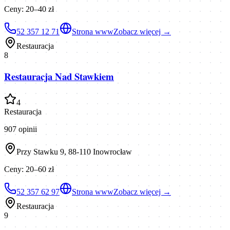
Ceny:
20–40 zł
52 357 12 71
Strona www
Zobacz więcej →
Restauracja
8
Restauracja Nad Stawkiem
4
Restauracja
907
opinii
Przy Stawku 9, 88-110 Inowrocław
Ceny:
20–60 zł
52 357 62 97
Strona www
Zobacz więcej →
Restauracja
9