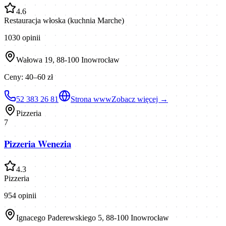
4.6
Restauracja włoska (kuchnia Marche)
1030
opinii
Wałowa 19, 88-100 Inowrocław
Ceny:
40–60 zł
52 383 26 81
Strona www
Zobacz więcej →
Pizzeria
7
Pizzeria Wenezia
4.3
Pizzeria
954
opinii
Ignacego Paderewskiego 5, 88-100 Inowrocław