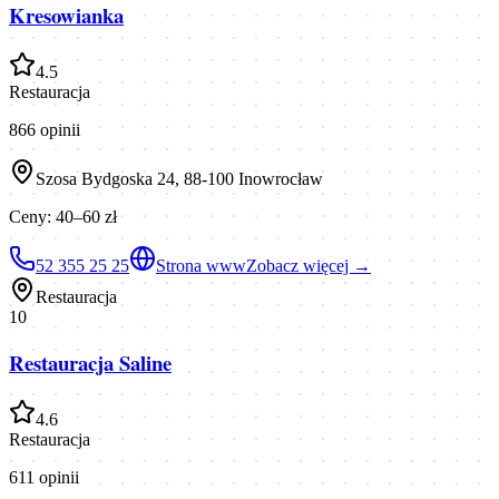
Kresowianka
4.5
Restauracja
866
opinii
Szosa Bydgoska 24, 88-100 Inowrocław
Ceny:
40–60 zł
52 355 25 25
Strona www
Zobacz więcej →
Restauracja
10
Restauracja Saline
4.6
Restauracja
611
opinii