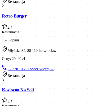
Restauracja
2
Retro Burger
4.7
Restauracja
1575
opinii
Młyńska 35, 88-110 Inowrocław
Ceny:
20–40 zł
52 328 10 20
Zobacz więcej →
Restauracja
3
Kozlovna Na Soli
4.5
Restauracja