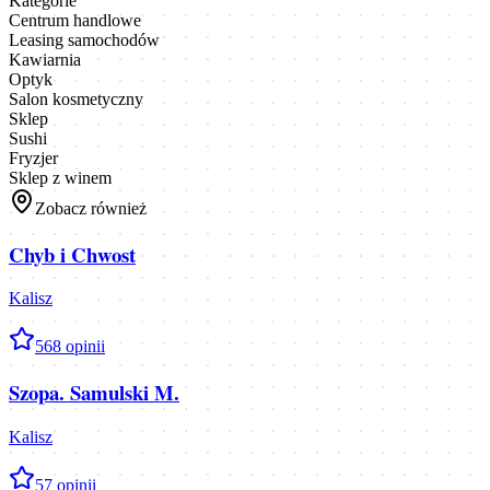
Kategorie
Centrum handlowe
Leasing samochodów
Kawiarnia
Optyk
Salon kosmetyczny
Sklep
Sushi
Fryzjer
Sklep z winem
Zobacz również
Chyb i Chwost
Kalisz
5
68
opinii
Szopa. Samulski M.
Kalisz
5
7
opinii