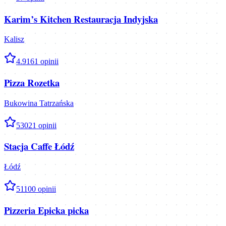
Karim’s Kitchen Restauracja Indyjska
Kalisz
4.9
161
opinii
Pizza Rozetka
Bukowina Tatrzańska
5
3021
opinii
Stacja Caffe Łódź
Łódź
5
1100
opinii
Pizzeria Epicka picka