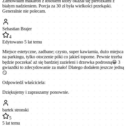
Zamówiłam makaron z łososiem który okazał się pierożkami z
białym nadzieniem. Porcja za 30 zł była wielkości przekąski.
Generalnie nie polecam.
Sebastian Brajer
4
Edytowano 5 lat temu
Miejsce estetyczne, zadbane; czysto, super kawiarnia, dużo miejsca
na parkingu, tylko otoczenie póki co jakieś toporne. Pewnie trzeba
będzie poczekać aż się bardziej zazieleni i drzewka podrosną😀 3
gwiazdki to zdecydowanie za mało! Dlatego dodałem jeszcze jedną
😏
Odpowiedź właściciela:
Dziękujemy i zapraszamy ponownie.
bartek stronski
5
5 lat temu