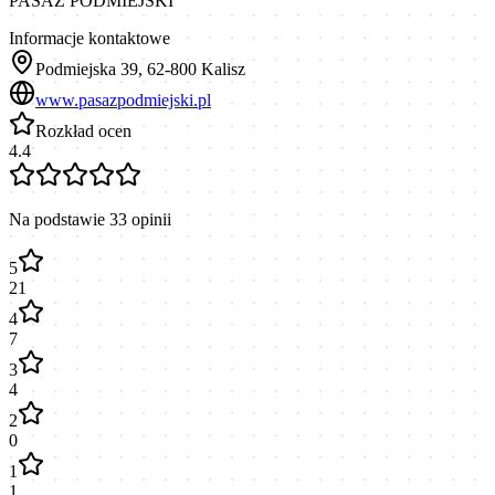
PASAŻ PODMIEJSKI
Informacje kontaktowe
Podmiejska 39, 62-800 Kalisz
www.pasazpodmiejski.pl
Rozkład ocen
4.4
Na podstawie
33
opinii
5
21
4
7
3
4
2
0
1
1