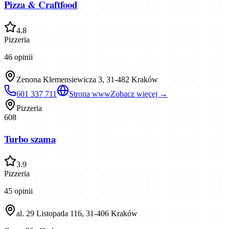
Pizza & Craftfood
4.8
Pizzeria
46
opinii
Zenona Klemensiewicza 3, 31-482 Kraków
601 337 711
Strona www
Zobacz więcej →
Pizzeria
608
Turbo szama
3.9
Pizzeria
45
opinii
al. 29 Listopada 116, 31-406 Kraków