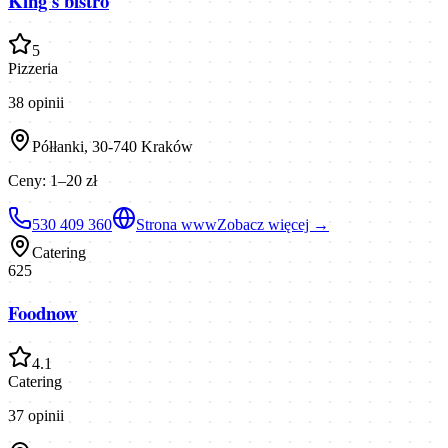
King's bistro
5
Pizzeria
38
opinii
Półłanki, 30-740 Kraków
Ceny:
1–20 zł
530 409 360
Strona www
Zobacz więcej →
Catering
625
Foodnow
4.1
Catering
37
opinii