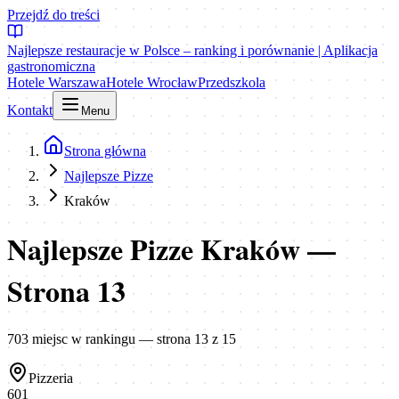
Przejdź do treści
Najlepsze restauracje w Polsce – ranking i porównanie | Aplikacja
gastronomiczna
Hotele Warszawa
Hotele Wrocław
Przedszkola
Kontakt
Menu
Strona główna
Najlepsze Pizze
Kraków
Najlepsze Pizze Kraków
—
Strona
13
703
miejsc
w rankingu
— strona 13 z 15
Pizzeria
601