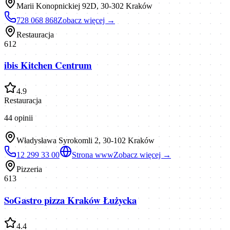
Marii Konopnickiej 92D, 30-302 Kraków
728 068 868
Zobacz więcej →
Restauracja
612
ibis Kitchen Centrum
4.9
Restauracja
44
opinii
Władysława Syrokomli 2, 30-102 Kraków
12 299 33 00
Strona www
Zobacz więcej →
Pizzeria
613
SoGastro pizza Kraków Łużycka
4.4