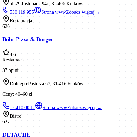
al. 29 Listopada 94c, 31-406 Kraków
530 119 955
Strona www
Zobacz więcej →
Restauracja
626
Bóbr Pizza & Burger
4.6
Restauracja
37
opinii
Dobrego Pasterza 67, 31-416 Kraków
Ceny:
40–60 zł
12 410 00 11
Strona www
Zobacz więcej →
Bistro
627
DETACHE