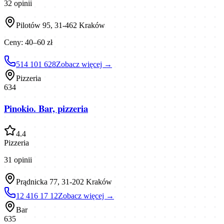
32
opinii
Pilotów 95, 31-462 Kraków
Ceny:
40–60 zł
514 101 628
Zobacz więcej →
Pizzeria
634
Pinokio. Bar, pizzeria
4.4
Pizzeria
31
opinii
Prądnicka 77, 31-202 Kraków
12 416 17 12
Zobacz więcej →
Bar
635