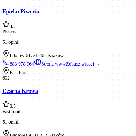
Epicka Pizzeria
4.2
Pizzeria
51
opinii
Pilotów 61, 31-465 Kraków
883 978 964
Strona www
Zobacz więcej →
Fast food
602
Czarna Krowa
3.5
Fast food
51
opinii
Bagrowa 9, 33-332 Kraków