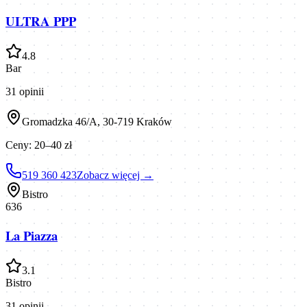
ULTRA PPP
4.8
Bar
31
opinii
Gromadzka 46/A, 30-719 Kraków
Ceny:
20–40 zł
519 360 423
Zobacz więcej →
Bistro
636
La Piazza
3.1
Bistro
31
opinii