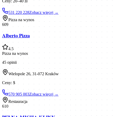
Ceny:
20–40 zł
531 220 228
Zobacz więcej →
Pizza na wynos
609
Alberto Pizza
4.5
Pizza na wynos
45
opinii
Wielopole 26, 31-072 Kraków
Ceny:
$
570 905 003
Zobacz więcej →
Restauracja
610