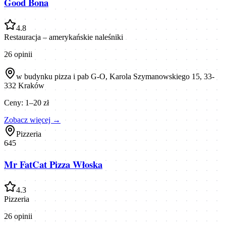
Good Bona
4.8
Restauracja – amerykańskie naleśniki
26
opinii
w budynku pizza i pab G-O, Karola Szymanowskiego 15, 33-
332 Kraków
Ceny:
1–20 zł
Zobacz więcej →
Pizzeria
645
Mr FatCat Pizza Włoska
4.3
Pizzeria
26
opinii