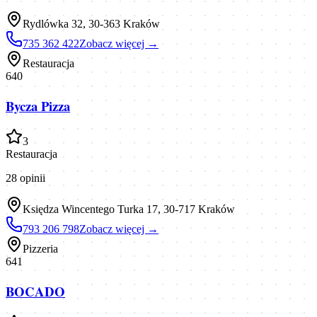
Rydlówka 32, 30-363 Kraków
735 362 422
Zobacz więcej →
Restauracja
640
Bycza Pizza
3
Restauracja
28
opinii
Księdza Wincentego Turka 17, 30-717 Kraków
793 206 798
Zobacz więcej →
Pizzeria
641
BOCADO