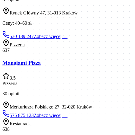
Rynek Główny 47, 31-013 Kraków
Ceny:
40–60 zł
530 139 247
Zobacz więcej →
Pizzeria
637
Mangiami Pizza
3.5
Pizzeria
30
opinii
Merkuriusza Polskiego 27, 32-020 Kraków
575 875 123
Zobacz więcej →
Restauracja
638