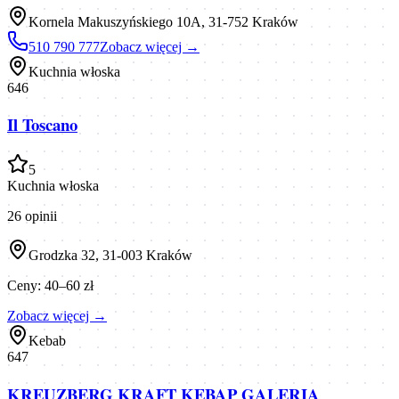
Kornela Makuszyńskiego 10A, 31-752 Kraków
510 790 777
Zobacz więcej →
Kuchnia włoska
646
Il Toscano
5
Kuchnia włoska
26
opinii
Grodzka 32, 31-003 Kraków
Ceny:
40–60 zł
Zobacz więcej →
Kebab
647
KREUZBERG KRAFT KEBAP GALERIA