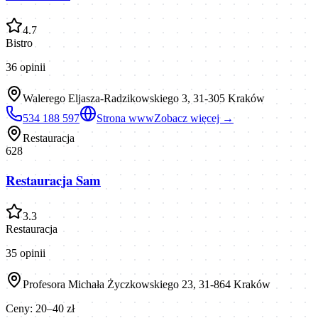
4.7
Bistro
36
opinii
Walerego Eljasza-Radzikowskiego 3, 31-305 Kraków
534 188 597
Strona www
Zobacz więcej →
Restauracja
628
Restauracja Sam
3.3
Restauracja
35
opinii
Profesora Michała Życzkowskiego 23, 31-864 Kraków
Ceny:
20–40 zł