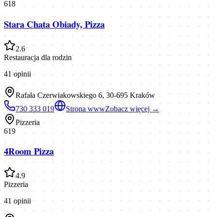
618
Stara Chata Obiady, Pizza
2.6
Restauracja dla rodzin
41
opinii
Rafała Czerwiakowskiego 6, 30-695 Kraków
730 333 019
Strona www
Zobacz więcej →
Pizzeria
619
4Room Pizza
4.9
Pizzeria
41
opinii