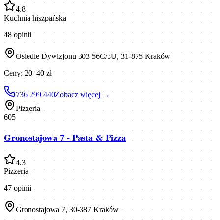
4.8
Kuchnia hiszpańska
48
opinii
Osiedle Dywizjonu 303 56C/3U, 31-875 Kraków
Ceny:
20–40 zł
736 299 440
Zobacz więcej →
Pizzeria
605
Gronostajowa 7 - Pasta & Pizza
4.3
Pizzeria
47
opinii
Gronostajowa 7, 30-387 Kraków