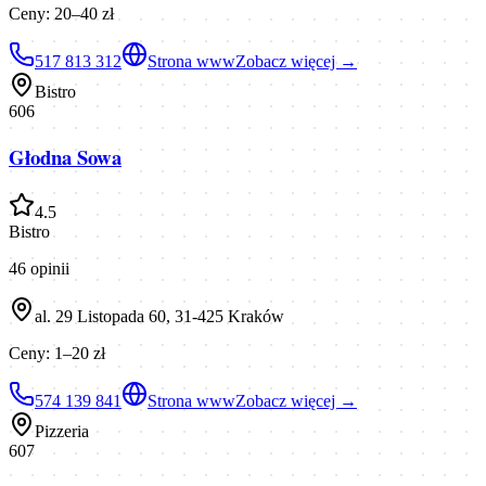
Ceny:
20–40 zł
517 813 312
Strona www
Zobacz więcej →
Bistro
606
Głodna Sowa
4.5
Bistro
46
opinii
al. 29 Listopada 60, 31-425 Kraków
Ceny:
1–20 zł
574 139 841
Strona www
Zobacz więcej →
Pizzeria
607