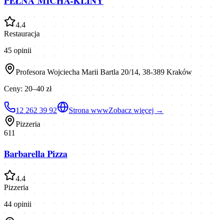
PEŁNA MICHA-KLINY
4.4
Restauracja
45
opinii
Profesora Wojciecha Marii Bartla 20/14, 38-389 Kraków
Ceny:
20–40 zł
12 262 39 92
Strona www
Zobacz więcej →
Pizzeria
611
Barbarella Pizza
4.4
Pizzeria
44
opinii