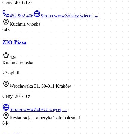
Ceny:
40–60 zł
452 902 406
Strona www
Zobacz więcej →
Kuchnia włoska
643
ZIO Pizza
4.9
Kuchnia włoska
27
opinii
Wrocławska 31, 30-011 Kraków
Ceny:
20–40 zł
Strona www
Zobacz więcej →
Restauracja – amerykańskie naleśniki
644