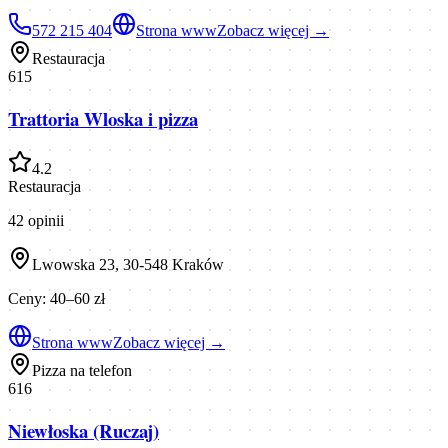
572 215 404
Strona www
Zobacz więcej →
Restauracja
615
Trattoria Wloska i pizza
4.2
Restauracja
42
opinii
Lwowska 23, 30-548 Kraków
Ceny:
40–60 zł
Strona www
Zobacz więcej →
Pizza na telefon
616
Niewłoska (Ruczaj)