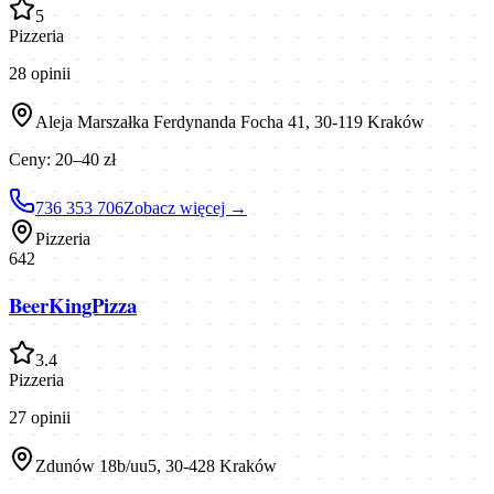
5
Pizzeria
28
opinii
Aleja Marszałka Ferdynanda Focha 41, 30-119 Kraków
Ceny:
20–40 zł
736 353 706
Zobacz więcej →
Pizzeria
642
BeerKingPizza
3.4
Pizzeria
27
opinii
Zdunów 18b/uu5, 30-428 Kraków