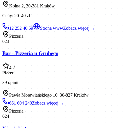
Kolna 2, 30-381 Kraków
Ceny:
20–40 zł
12 252 40 59
Strona www
Zobacz więcej →
Pizzeria
623
Bar - Pizzeria u Grubego
4.2
Pizzeria
39
opinii
Pawła Morawiańskiego 10, 30-827 Kraków
661 604 240
Zobacz więcej →
Pizzeria
624