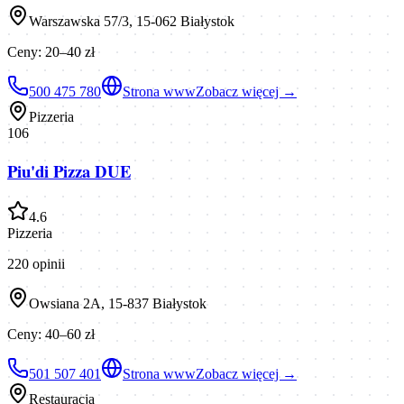
Warszawska 57/3, 15-062 Białystok
Ceny:
20–40 zł
500 475 780
Strona www
Zobacz więcej →
Pizzeria
106
Piu'di Pizza DUE
4.6
Pizzeria
220
opinii
Owsiana 2A, 15-837 Białystok
Ceny:
40–60 zł
501 507 401
Strona www
Zobacz więcej →
Restauracja