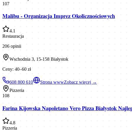
107
Malibu - Organizacja Imprez Okolicznościowych
4.1
Restauracja
206
opinii
Wschodnia 3, 15-158 Białystok
Ceny:
40–60 zł
608 800 610
Strona www
Zobacz więcej →
Pizzeria
108
Farina Kijowska Napoletano Vero Pizza Białystok Najl
4.8
Pizzeria