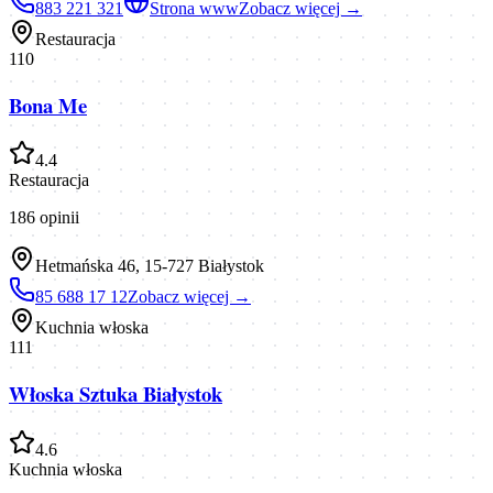
883 221 321
Strona www
Zobacz więcej →
Restauracja
110
Bona Me
4.4
Restauracja
186
opinii
Hetmańska 46, 15-727 Białystok
85 688 17 12
Zobacz więcej →
Kuchnia włoska
111
Włoska Sztuka Białystok
4.6
Kuchnia włoska