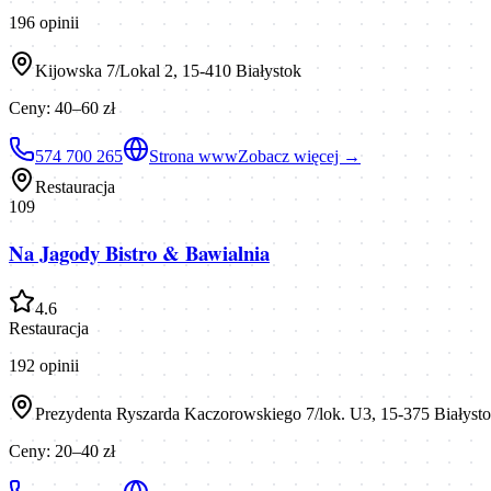
196
opinii
Kijowska 7/Lokal 2, 15-410 Białystok
Ceny:
40–60 zł
574 700 265
Strona www
Zobacz więcej →
Restauracja
109
Na Jagody Bistro & Bawialnia
4.6
Restauracja
192
opinii
Prezydenta Ryszarda Kaczorowskiego 7/lok. U3, 15-375 Białyst
Ceny:
20–40 zł