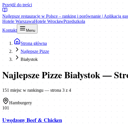
Przejdź do treści
Najlepsze restauracje w Polsce – ranking i porównanie | Aplikacja g
Hotele Warszawa
Hotele Wrocław
Przedszkola
Kontakt
Menu
Strona główna
Najlepsze Pizze
Białystok
Najlepsze Pizze Białystok
— Str
151
miejsc
w rankingu
— strona 3 z 4
Hamburgery
101
Uwędzony Beef & Chicken