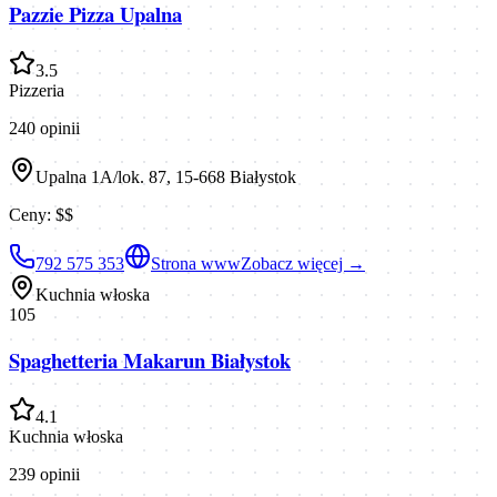
Pazzie Pizza Upalna
3.5
Pizzeria
240
opinii
Upalna 1A/lok. 87, 15-668 Białystok
Ceny:
$$
792 575 353
Strona www
Zobacz więcej →
Kuchnia włoska
105
Spaghetteria Makarun Białystok
4.1
Kuchnia włoska
239
opinii