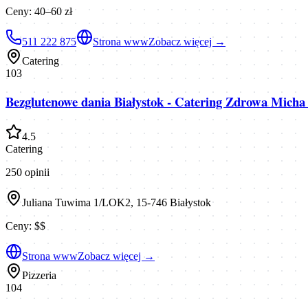
Ceny:
40–60 zł
511 222 875
Strona www
Zobacz więcej →
Catering
103
Bezglutenowe dania Białystok - Catering Zdrowa Micha 
4.5
Catering
250
opinii
Juliana Tuwima 1/LOK2, 15-746 Białystok
Ceny:
$$
Strona www
Zobacz więcej →
Pizzeria
104