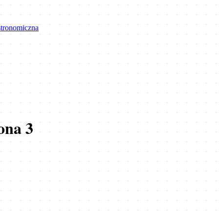
astronomiczna
ona
3