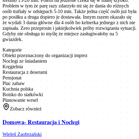
średnio 15-20 min. Potem na jedzenie czeka się w miarę szybko.
Problem w tym że parę razy zdarzyło mi się że dania do różnych
osób trafiały w odstępach 5-10 min. Także jedna część osób już była
po posiłku a druga dopiero je dostawała. Innym razem okazało się
że wydali 3 dania główne dla 4 osób bo kelnerka jednego z nich nie
zapisała. Zero przeprosin i jakiejkolwiek próby rozwiązania sytuacji.
Gdyby nie obsługa to myślę że miejsce zasługiwałoby na 5
gwiazdek.
Kategorie
Obiekt przeznaczony do organizacji imprez
Noclegi ze śniadaniem
Kręgielnia
Restauracja z deserami
Pensjonat
Plac zabaw
Kuchnia polska
Boisko do siatkówki
Planowanie wesel
Zobacz również
Domowa- Restauracja i Noclegi
Wieleń Zaobrzański