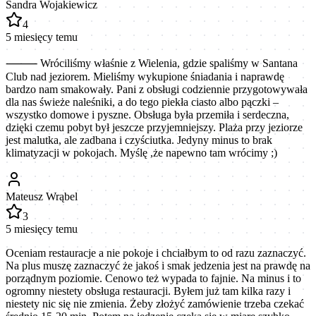
Sandra Wojakiewicz
4
5 miesięcy temu
⸻ Wróciliśmy właśnie z Wielenia, gdzie spaliśmy w Santana
Club nad jeziorem. Mieliśmy wykupione śniadania i naprawdę
bardzo nam smakowały. Pani z obsługi codziennie przygotowywała
dla nas świeże naleśniki, a do tego piekła ciasto albo pączki –
wszystko domowe i pyszne. Obsługa była przemiła i serdeczna,
dzięki czemu pobyt był jeszcze przyjemniejszy. Plaża przy jeziorze
jest malutka, ale zadbana i czyściutka. Jedyny minus to brak
klimatyzacji w pokojach. Myślę ,że napewno tam wrócimy ;)
Mateusz Wrąbel
3
5 miesięcy temu
Oceniam restauracje a nie pokoje i chciałbym to od razu zaznaczyć.
Na plus muszę zaznaczyć że jakoś i smak jedzenia jest na prawdę na
porządnym poziomie. Cenowo też wypada to fajnie. Na minus i to
ogromny niestety obsługa restauracji. Byłem już tam kilka razy i
niestety nic się nie zmienia. Żeby złożyć zamówienie trzeba czekać