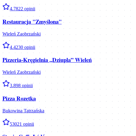
4.7
822
opinii
Restauracja "Zmyślona"
Wieleń Zaobrzański
4.4
230
opinii
Pizzeria-Kręgielnia „Dziupla” Wieleń
Wieleń Zaobrzański
3.8
98
opinii
Pizza Rozetka
Bukowina Tatrzańska
5
3021
opinii